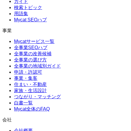
ガイド
検索トピック
用語集
Mycat SEOハブ
事業
Mycatサービス一覧
全事業SEOハブ
全事業の改善候補
全事業の選び方
全事業の地域別ガイド
申請・許認可
事業・集客
住まい・不動産
家族・生活設計
つながり・マッチング
白書一覧
Mycat全体のFAQ
会社
会社概要