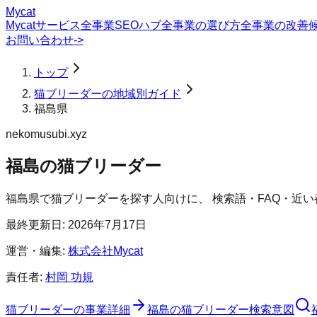
Mycat
Mycatサービス
全事業SEOハブ
全事業の選び方
全事業の改善
お問い合わせ
->
トップ
猫ブリーダーの地域別ガイド
福島県
nekomusubi.xyz
福島の猫ブリーダー
福島県
で
猫ブリーダー
を探す人向けに、 検索語・FAQ・近
最終更新日:
2026年7月17日
運営・編集:
株式会社Mycat
責任者:
村岡 功規
猫ブリーダー
の事業詳細
福島の猫ブリーダー検索意図