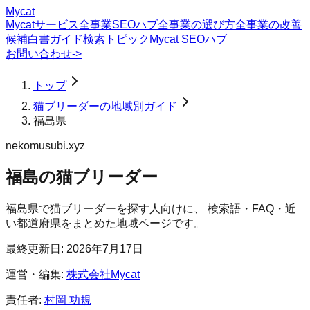
Mycat
Mycatサービス
全事業SEOハブ
全事業の選び方
全事業の改善
候補
白書
ガイド
検索トピック
Mycat SEOハブ
お問い合わせ
->
トップ
猫ブリーダーの地域別ガイド
福島県
nekomusubi.xyz
福島の猫ブリーダー
福島県
で
猫ブリーダー
を探す人向けに、 検索語・FAQ・近
い都道府県をまとめた地域ページです。
最終更新日:
2026年7月17日
運営・編集:
株式会社Mycat
責任者:
村岡 功規