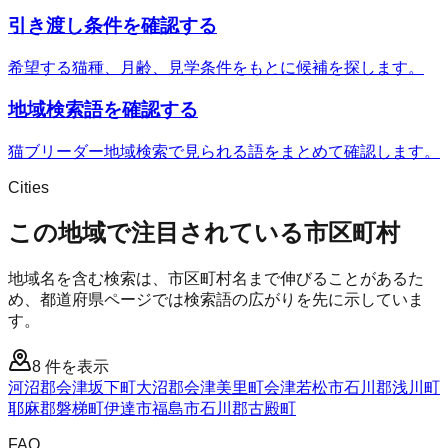
引き渡し条件を確認する
希望する猫種、月齢、見学条件をもとに候補を探します。
地域検索語を確認する
猫ブリーダー地域検索で見られる語をまとめて確認します。
Cities
この地域で注目されている市区町村
地域名を含む検索は、市区町村名まで伸びることがあるた
め、都道府県ページでは検索語の広がりを先に示していま
す。
8
件を表示
河沼郡会津坂下町
大沼郡会津美里町
会津若松市
石川郡浅川町
耶麻郡磐梯町
伊達市
福島市
石川郡古殿町
FAQ