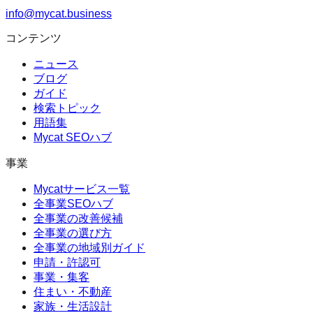
info@mycat.business
コンテンツ
ニュース
ブログ
ガイド
検索トピック
用語集
Mycat SEOハブ
事業
Mycatサービス一覧
全事業SEOハブ
全事業の改善候補
全事業の選び方
全事業の地域別ガイド
申請・許認可
事業・集客
住まい・不動産
家族・生活設計