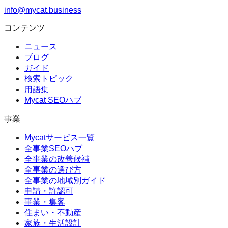
info@mycat.business
コンテンツ
ニュース
ブログ
ガイド
検索トピック
用語集
Mycat SEOハブ
事業
Mycatサービス一覧
全事業SEOハブ
全事業の改善候補
全事業の選び方
全事業の地域別ガイド
申請・許認可
事業・集客
住まい・不動産
家族・生活設計