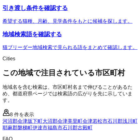
引き渡し条件を確認する
希望する猫種、月齢、見学条件をもとに候補を探します。
地域検索語を確認する
猫ブリーダー地域検索で見られる語をまとめて確認します。
Cities
この地域で注目されている市区町村
地域名を含む検索は、市区町村名まで伸びることがあるた
め、都道府県ページでは検索語の広がりを先に示していま
す。
8
件を表示
河沼郡会津坂下町
大沼郡会津美里町
会津若松市
石川郡浅川町
耶麻郡磐梯町
伊達市
福島市
石川郡古殿町
FAQ