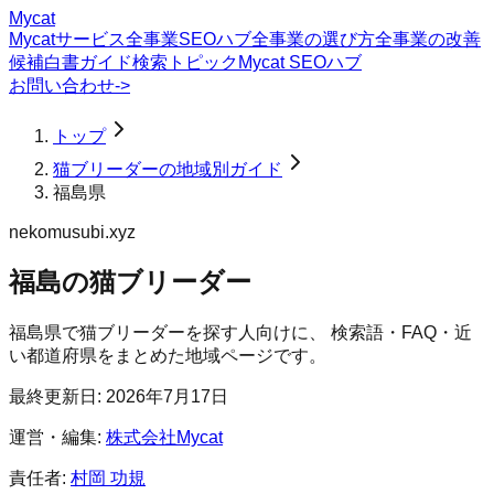
Mycat
Mycatサービス
全事業SEOハブ
全事業の選び方
全事業の改善
候補
白書
ガイド
検索トピック
Mycat SEOハブ
お問い合わせ
->
トップ
猫ブリーダーの地域別ガイド
福島県
nekomusubi.xyz
福島の猫ブリーダー
福島県
で
猫ブリーダー
を探す人向けに、 検索語・FAQ・近
い都道府県をまとめた地域ページです。
最終更新日:
2026年7月17日
運営・編集:
株式会社Mycat
責任者:
村岡 功規