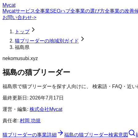
Mycat
Mycatサービス
全事業SEOハブ
全事業の選び方
全事業の改善
お問い合わせ
->
トップ
猫ブリーダーの地域別ガイド
福島県
nekomusubi.xyz
福島の猫ブリーダー
福島県
で
猫ブリーダー
を探す人向けに、 検索語・FAQ・近
最終更新日:
2026年7月17日
運営・編集:
株式会社Mycat
責任者:
村岡 功規
猫ブリーダー
の事業詳細
福島の猫ブリーダー検索意図