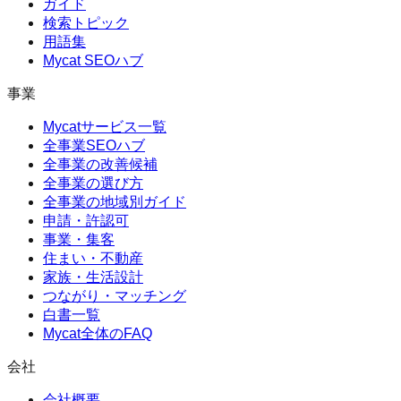
ガイド
検索トピック
用語集
Mycat SEOハブ
事業
Mycatサービス一覧
全事業SEOハブ
全事業の改善候補
全事業の選び方
全事業の地域別ガイド
申請・許認可
事業・集客
住まい・不動産
家族・生活設計
つながり・マッチング
白書一覧
Mycat全体のFAQ
会社
会社概要