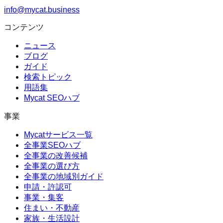
info@mycat.business
コンテンツ
ニュース
ブログ
ガイド
検索トピック
用語集
Mycat SEOハブ
事業
Mycatサービス一覧
全事業SEOハブ
全事業の改善候補
全事業の選び方
全事業の地域別ガイド
申請・許認可
事業・集客
住まい・不動産
家族・生活設計