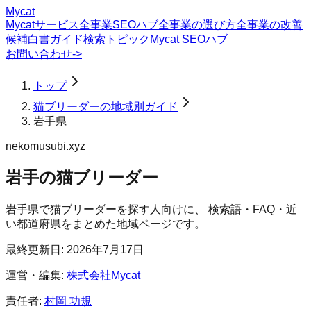
Mycat
Mycatサービス
全事業SEOハブ
全事業の選び方
全事業の改善
候補
白書
ガイド
検索トピック
Mycat SEOハブ
お問い合わせ
->
トップ
猫ブリーダーの地域別ガイド
岩手県
nekomusubi.xyz
岩手の猫ブリーダー
岩手県
で
猫ブリーダー
を探す人向けに、 検索語・FAQ・近
い都道府県をまとめた地域ページです。
最終更新日:
2026年7月17日
運営・編集:
株式会社Mycat
責任者:
村岡 功規