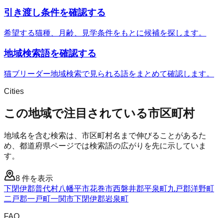
引き渡し条件を確認する
希望する猫種、月齢、見学条件をもとに候補を探します。
地域検索語を確認する
猫ブリーダー地域検索で見られる語をまとめて確認します。
Cities
この地域で注目されている市区町村
地域名を含む検索は、市区町村名まで伸びることがあるた
め、都道府県ページでは検索語の広がりを先に示していま
す。
8
件を表示
下閉伊郡普代村
八幡平市
花巻市
西磐井郡平泉町
九戸郡洋野町
二戸郡一戸町
一関市
下閉伊郡岩泉町
FAQ