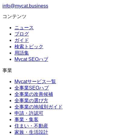
info@mycat.business
コンテンツ
ニュース
ブログ
ガイド
検索トピック
用語集
Mycat SEOハブ
事業
Mycatサービス一覧
全事業SEOハブ
全事業の改善候補
全事業の選び方
全事業の地域別ガイド
申請・許認可
事業・集客
住まい・不動産
家族・生活設計