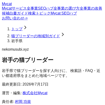
Mycat
Mycatサービス
全事業SEOハブ
全事業の選び方
全事業の改善
候補
白書
ガイド
検索トピック
Mycat SEOハブ
お問い合わせ
->
トップ
猫ブリーダーの地域別ガイド
岩手県
nekomusubi.xyz
岩手の猫ブリーダー
岩手県
で
猫ブリーダー
を探す人向けに、 検索語・FAQ・近
い都道府県をまとめた地域ページです。
最終更新日:
2026年7月17日
運営・編集:
株式会社Mycat
責任者:
村岡 功規