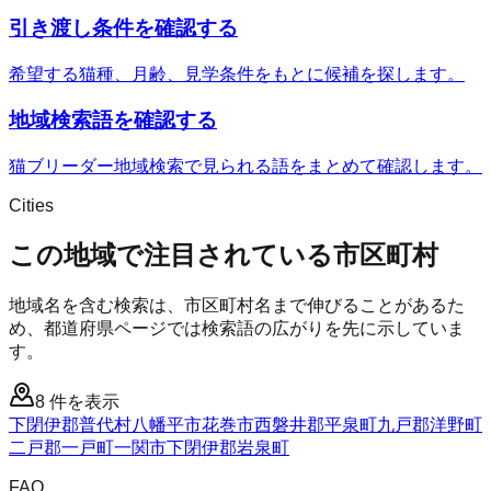
引き渡し条件を確認する
希望する猫種、月齢、見学条件をもとに候補を探します。
地域検索語を確認する
猫ブリーダー地域検索で見られる語をまとめて確認します。
Cities
この地域で注目されている市区町村
地域名を含む検索は、市区町村名まで伸びることがあるた
め、都道府県ページでは検索語の広がりを先に示していま
す。
8
件を表示
下閉伊郡普代村
八幡平市
花巻市
西磐井郡平泉町
九戸郡洋野町
二戸郡一戸町
一関市
下閉伊郡岩泉町
FAQ