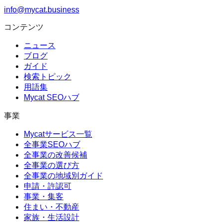
info@mycat.business
コンテンツ
ニュース
ブログ
ガイド
検索トピック
用語集
Mycat SEOハブ
事業
Mycatサービス一覧
全事業SEOハブ
全事業の改善候補
全事業の選び方
全事業の地域別ガイド
申請・許認可
事業・集客
住まい・不動産
家族・生活設計