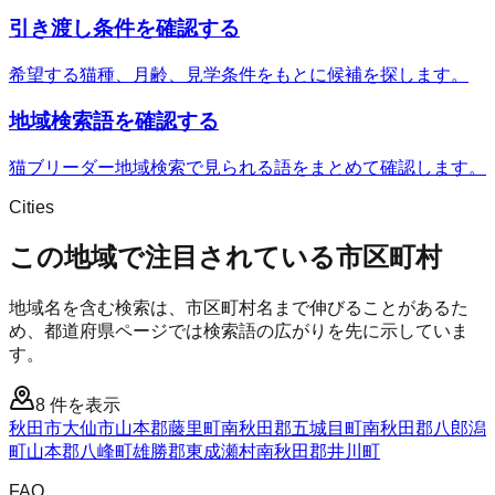
引き渡し条件を確認する
希望する猫種、月齢、見学条件をもとに候補を探します。
地域検索語を確認する
猫ブリーダー地域検索で見られる語をまとめて確認します。
Cities
この地域で注目されている市区町村
地域名を含む検索は、市区町村名まで伸びることがあるた
め、都道府県ページでは検索語の広がりを先に示していま
す。
8
件を表示
秋田市
大仙市
山本郡藤里町
南秋田郡五城目町
南秋田郡八郎潟
町
山本郡八峰町
雄勝郡東成瀬村
南秋田郡井川町
FAQ