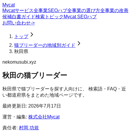
Mycat
Mycatサービス
全事業SEOハブ
全事業の選び方
全事業の改善
候補
白書
ガイド
検索トピック
Mycat SEOハブ
お問い合わせ
->
トップ
猫ブリーダーの地域別ガイド
秋田県
nekomusubi.xyz
秋田の猫ブリーダー
秋田県
で
猫ブリーダー
を探す人向けに、 検索語・FAQ・近
い都道府県をまとめた地域ページです。
最終更新日:
2026年7月17日
運営・編集:
株式会社Mycat
責任者:
村岡 功規