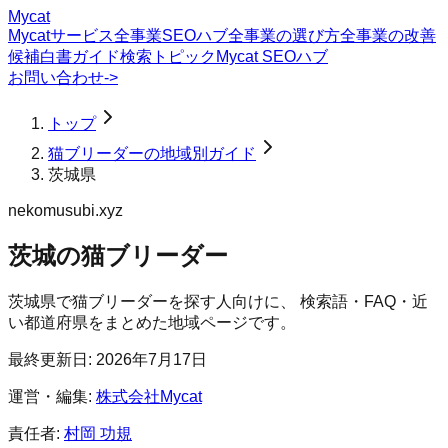
Mycat
Mycatサービス
全事業SEOハブ
全事業の選び方
全事業の改善
候補
白書
ガイド
検索トピック
Mycat SEOハブ
お問い合わせ
->
トップ
猫ブリーダーの地域別ガイド
茨城県
nekomusubi.xyz
茨城の猫ブリーダー
茨城県
で
猫ブリーダー
を探す人向けに、 検索語・FAQ・近
い都道府県をまとめた地域ページです。
最終更新日:
2026年7月17日
運営・編集:
株式会社Mycat
責任者:
村岡 功規