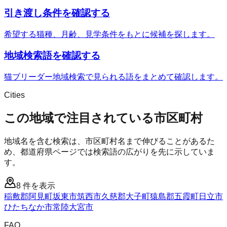
引き渡し条件を確認する
希望する猫種、月齢、見学条件をもとに候補を探します。
地域検索語を確認する
猫ブリーダー地域検索で見られる語をまとめて確認します。
Cities
この地域で注目されている市区町村
地域名を含む検索は、市区町村名まで伸びることがあるた
め、都道府県ページでは検索語の広がりを先に示していま
す。
8
件を表示
稲敷郡阿見町
坂東市
筑西市
久慈郡大子町
猿島郡五霞町
日立市
ひたちなか市
常陸大宮市
FAQ