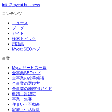
info@mycat.business
コンテンツ
ニュース
ブログ
ガイド
検索トピック
用語集
Mycat SEOハブ
事業
Mycatサービス一覧
全事業SEOハブ
全事業の改善候補
全事業の選び方
全事業の地域別ガイド
申請・許認可
事業・集客
住まい・不動産
家族・生活設計