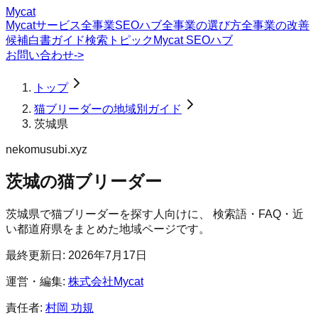
Mycat
Mycatサービス
全事業SEOハブ
全事業の選び方
全事業の改善
候補
白書
ガイド
検索トピック
Mycat SEOハブ
お問い合わせ
->
トップ
猫ブリーダーの地域別ガイド
茨城県
nekomusubi.xyz
茨城の猫ブリーダー
茨城県
で
猫ブリーダー
を探す人向けに、 検索語・FAQ・近
い都道府県をまとめた地域ページです。
最終更新日:
2026年7月17日
運営・編集:
株式会社Mycat
責任者:
村岡 功規