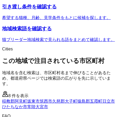
引き渡し条件を確認する
希望する猫種、月齢、見学条件をもとに候補を探します。
地域検索語を確認する
猫ブリーダー地域検索で見られる語をまとめて確認します。
Cities
この地域で注目されている市区町村
地域名を含む検索は、市区町村名まで伸びることがあるた
め、都道府県ページでは検索語の広がりを先に示していま
す。
8
件を表示
稲敷郡阿見町
坂東市
筑西市
久慈郡大子町
猿島郡五霞町
日立市
ひたちなか市
常陸大宮市
FAQ