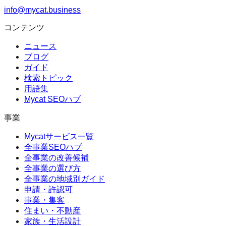
info@mycat.business
コンテンツ
ニュース
ブログ
ガイド
検索トピック
用語集
Mycat SEOハブ
事業
Mycatサービス一覧
全事業SEOハブ
全事業の改善候補
全事業の選び方
全事業の地域別ガイド
申請・許認可
事業・集客
住まい・不動産
家族・生活設計