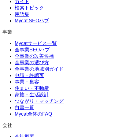
ガイド
検索トピック
用語集
Mycat SEOハブ
事業
Mycatサービス一覧
全事業SEOハブ
全事業の改善候補
全事業の選び方
全事業の地域別ガイド
申請・許認可
事業・集客
住まい・不動産
家族・生活設計
つながり・マッチング
白書一覧
Mycat全体のFAQ
会社
会社概要