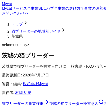
Mycat
Mycatサービス
全事業SEOハブ
全事業の選び方
全事業の改善
お問い合わせ
->
トップ
猫ブリーダーの地域別ガイド
茨城県
nekomusubi.xyz
茨城の猫ブリーダー
茨城県
で
猫ブリーダー
を探す人向けに、 検索語・FAQ・近
最終更新日:
2026年7月17日
運営・編集:
株式会社Mycat
責任者:
村岡 功規
猫ブリーダー
の事業詳細
茨城の猫ブリーダー検索意図