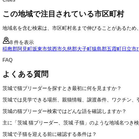
この地域で注目されている市区町村
地域名を含む検索は、市区町村名まで伸びることがあるため
8
件を表示
稲敷郡阿見町
坂東市
筑西市
久慈郡大子町
猿島郡五霞町
日立市
FAQ
よくある質問
茨城で猫ブリーダーを探すとき最初に何を見ますか？
茨城では見学できる場所、親猫情報、譲渡条件、ワクチン、
茨城の猫ブリーダー検索ではどんな語を確認しますか？
主に「茨城 猫ブリーダー、茨城 子猫」のような地域名つき
茨城で子猫を迎える前に確認する条件は？