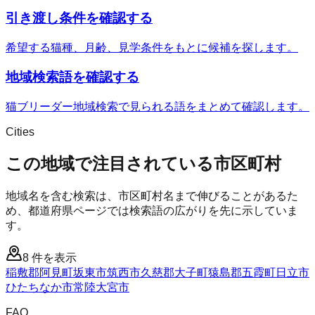
引き渡し条件を確認する
希望する猫種、月齢、見学条件をもとに候補を探します。
地域検索語を確認する
猫ブリーダー地域検索で見られる語をまとめて確認します。
Cities
この地域で注目されている市区町村
地域名を含む検索は、市区町村名まで伸びることがあるた
め、都道府県ページでは検索語の広がりを先に示していま
す。
8
件を表示
稲敷郡阿見町
坂東市
筑西市
久慈郡大子町
猿島郡五霞町
日立市
ひたちなか市
常陸大宮市
FAQ