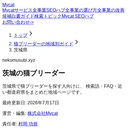
Mycat
Mycatサービス
全事業SEOハブ
全事業の選び方
全事業の改善
候補
白書
ガイド
検索トピック
Mycat SEOハブ
お問い合わせ
->
トップ
猫ブリーダーの地域別ガイド
茨城県
nekomusubi.xyz
茨城の猫ブリーダー
茨城県
で
猫ブリーダー
を探す人向けに、 検索語・FAQ・近
い都道府県をまとめた地域ページです。
最終更新日:
2026年7月17日
運営・編集:
株式会社Mycat
責任者:
村岡 功規