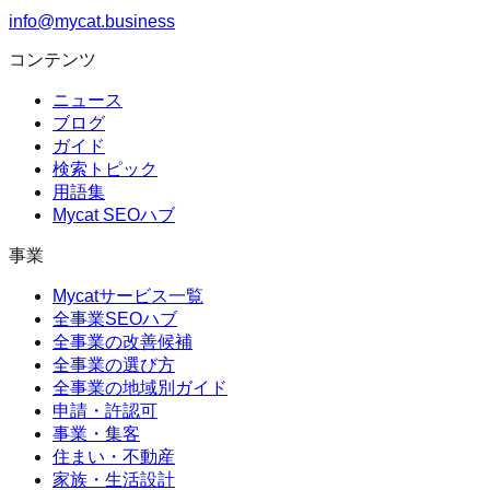
info@mycat.business
コンテンツ
ニュース
ブログ
ガイド
検索トピック
用語集
Mycat SEOハブ
事業
Mycatサービス一覧
全事業SEOハブ
全事業の改善候補
全事業の選び方
全事業の地域別ガイド
申請・許認可
事業・集客
住まい・不動産
家族・生活設計