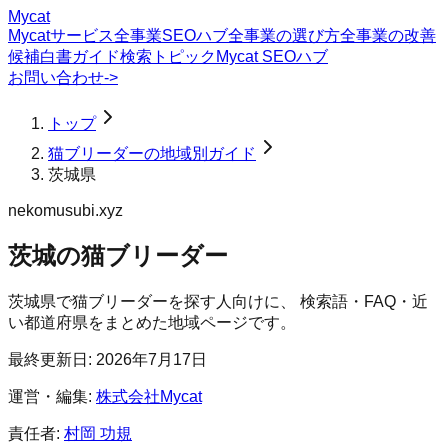
Mycat
Mycatサービス
全事業SEOハブ
全事業の選び方
全事業の改善
候補
白書
ガイド
検索トピック
Mycat SEOハブ
お問い合わせ
->
トップ
猫ブリーダーの地域別ガイド
茨城県
nekomusubi.xyz
茨城の猫ブリーダー
茨城県
で
猫ブリーダー
を探す人向けに、 検索語・FAQ・近
い都道府県をまとめた地域ページです。
最終更新日:
2026年7月17日
運営・編集:
株式会社Mycat
責任者:
村岡 功規