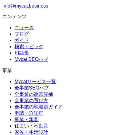
info@mycat.business
コンテンツ
ニュース
ブログ
ガイド
検索トピック
用語集
Mycat SEOハブ
事業
Mycatサービス一覧
全事業SEOハブ
全事業の改善候補
全事業の選び方
全事業の地域別ガイド
申請・許認可
事業・集客
住まい・不動産
家族・生活設計