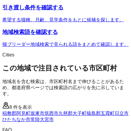
引き渡し条件を確認する
希望する猫種、月齢、見学条件をもとに候補を探します。
地域検索語を確認する
猫ブリーダー地域検索で見られる語をまとめて確認します。
Cities
この地域で注目されている市区町村
地域名を含む検索は、市区町村名まで伸びることがあるた
め、都道府県ページでは検索語の広がりを先に示していま
す。
8
件を表示
稲敷郡阿見町
坂東市
筑西市
久慈郡大子町
猿島郡五霞町
日立市
ひたちなか市
常陸大宮市
FAQ