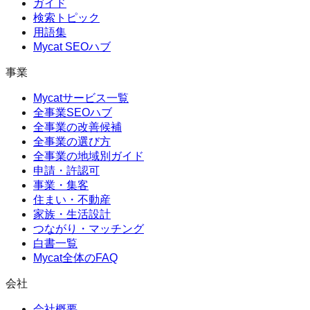
ガイド
検索トピック
用語集
Mycat SEOハブ
事業
Mycatサービス一覧
全事業SEOハブ
全事業の改善候補
全事業の選び方
全事業の地域別ガイド
申請・許認可
事業・集客
住まい・不動産
家族・生活設計
つながり・マッチング
白書一覧
Mycat全体のFAQ
会社
会社概要