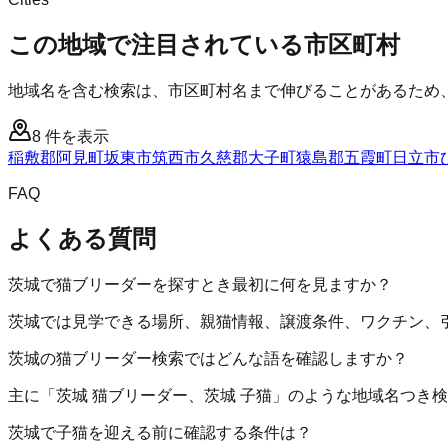
この地域で注目されている市区町村
地域名を含む検索は、市区町村名まで伸びることがあるため
8
件を表示
稲敷郡阿見町
坂東市
筑西市
久慈郡大子町
猿島郡五霞町
日立市
FAQ
よくある質問
茨城で猫ブリーダーを探すとき最初に何を見ますか？
茨城では見学できる場所、親猫情報、譲渡条件、ワクチン、
茨城の猫ブリーダー検索ではどんな語を確認しますか？
主に「茨城 猫ブリーダー、茨城 子猫」のような地域名つき
茨城で子猫を迎える前に確認する条件は？