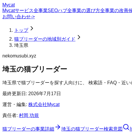
Mycat
Mycatサービス
全事業SEOハブ
全事業の選び方
全事業の改善
お問い合わせ
->
トップ
猫ブリーダーの地域別ガイド
埼玉県
nekomusubi.xyz
埼玉の猫ブリーダー
埼玉県
で
猫ブリーダー
を探す人向けに、 検索語・FAQ・近
最終更新日:
2026年7月17日
運営・編集:
株式会社Mycat
責任者:
村岡 功規
猫ブリーダー
の事業詳細
埼玉の猫ブリーダー検索意図