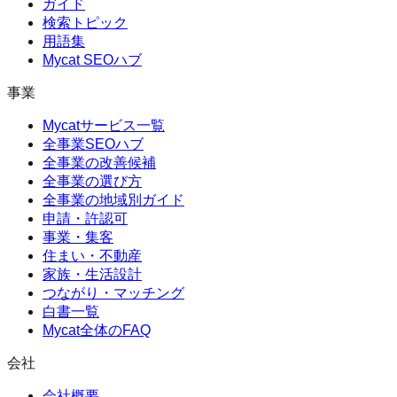
ガイド
検索トピック
用語集
Mycat SEOハブ
事業
Mycatサービス一覧
全事業SEOハブ
全事業の改善候補
全事業の選び方
全事業の地域別ガイド
申請・許認可
事業・集客
住まい・不動産
家族・生活設計
つながり・マッチング
白書一覧
Mycat全体のFAQ
会社
会社概要