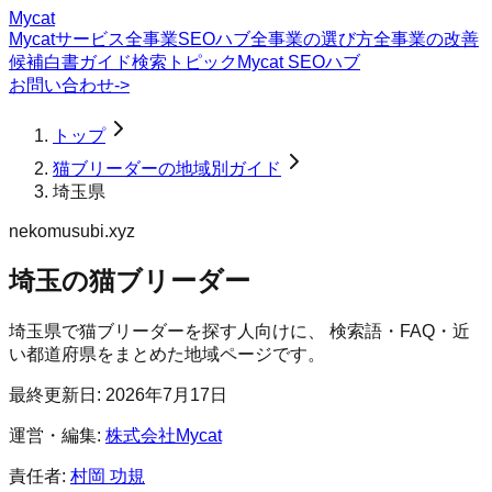
Mycat
Mycatサービス
全事業SEOハブ
全事業の選び方
全事業の改善
候補
白書
ガイド
検索トピック
Mycat SEOハブ
お問い合わせ
->
トップ
猫ブリーダーの地域別ガイド
埼玉県
nekomusubi.xyz
埼玉の猫ブリーダー
埼玉県
で
猫ブリーダー
を探す人向けに、 検索語・FAQ・近
い都道府県をまとめた地域ページです。
最終更新日:
2026年7月17日
運営・編集:
株式会社Mycat
責任者:
村岡 功規