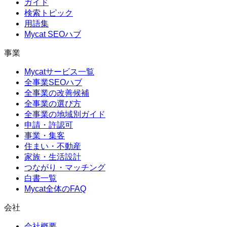
ガイド
検索トピック
用語集
Mycat SEOハブ
事業
Mycatサービス一覧
全事業SEOハブ
全事業の改善候補
全事業の選び方
全事業の地域別ガイド
申請・許認可
事業・集客
住まい・不動産
家族・生活設計
つながり・マッチング
白書一覧
Mycat全体のFAQ
会社
会社概要