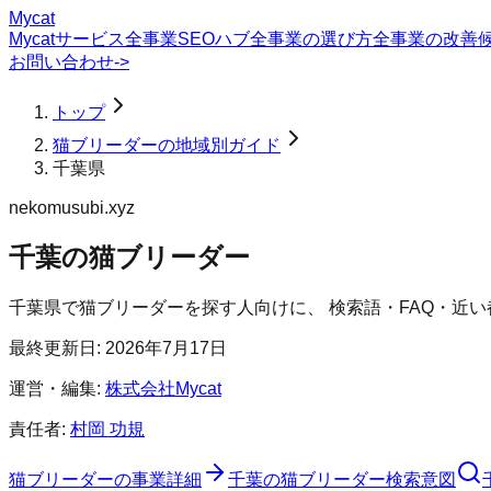
Mycat
Mycatサービス
全事業SEOハブ
全事業の選び方
全事業の改善
お問い合わせ
->
トップ
猫ブリーダーの地域別ガイド
千葉県
nekomusubi.xyz
千葉の猫ブリーダー
千葉県
で
猫ブリーダー
を探す人向けに、 検索語・FAQ・近
最終更新日:
2026年7月17日
運営・編集:
株式会社Mycat
責任者:
村岡 功規
猫ブリーダー
の事業詳細
千葉の猫ブリーダー検索意図