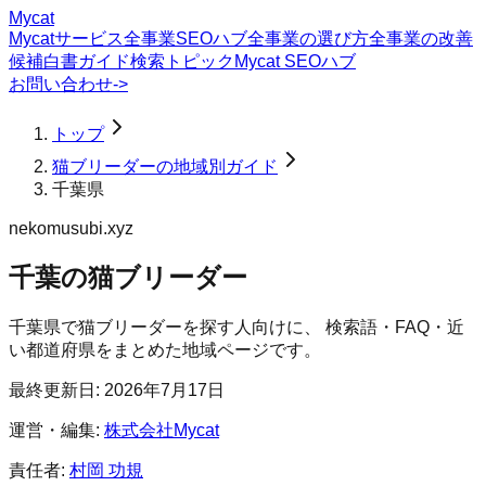
Mycat
Mycatサービス
全事業SEOハブ
全事業の選び方
全事業の改善
候補
白書
ガイド
検索トピック
Mycat SEOハブ
お問い合わせ
->
トップ
猫ブリーダーの地域別ガイド
千葉県
nekomusubi.xyz
千葉の猫ブリーダー
千葉県
で
猫ブリーダー
を探す人向けに、 検索語・FAQ・近
い都道府県をまとめた地域ページです。
最終更新日:
2026年7月17日
運営・編集:
株式会社Mycat
責任者:
村岡 功規