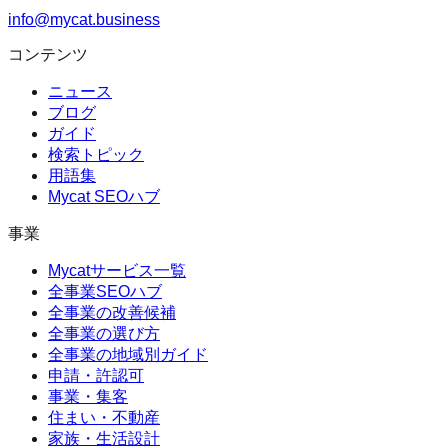
info@mycat.business
コンテンツ
ニュース
ブログ
ガイド
検索トピック
用語集
Mycat SEOハブ
事業
Mycatサービス一覧
全事業SEOハブ
全事業の改善候補
全事業の選び方
全事業の地域別ガイド
申請・許認可
事業・集客
住まい・不動産
家族・生活設計