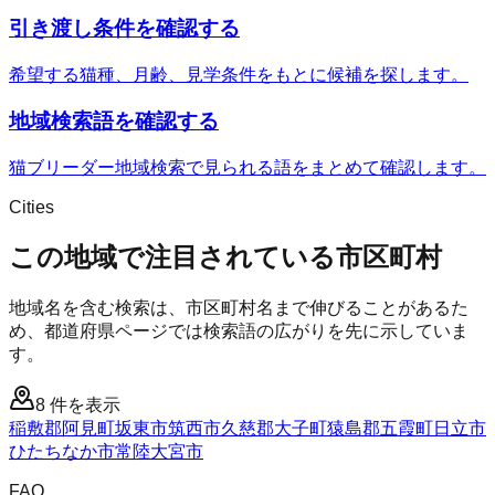
引き渡し条件を確認する
希望する猫種、月齢、見学条件をもとに候補を探します。
地域検索語を確認する
猫ブリーダー地域検索で見られる語をまとめて確認します。
Cities
この地域で注目されている市区町村
地域名を含む検索は、市区町村名まで伸びることがあるた
め、都道府県ページでは検索語の広がりを先に示していま
す。
8
件を表示
稲敷郡阿見町
坂東市
筑西市
久慈郡大子町
猿島郡五霞町
日立市
ひたちなか市
常陸大宮市
FAQ