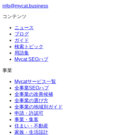
info@mycat.business
コンテンツ
ニュース
ブログ
ガイド
検索トピック
用語集
Mycat SEOハブ
事業
Mycatサービス一覧
全事業SEOハブ
全事業の改善候補
全事業の選び方
全事業の地域別ガイド
申請・許認可
事業・集客
住まい・不動産
家族・生活設計