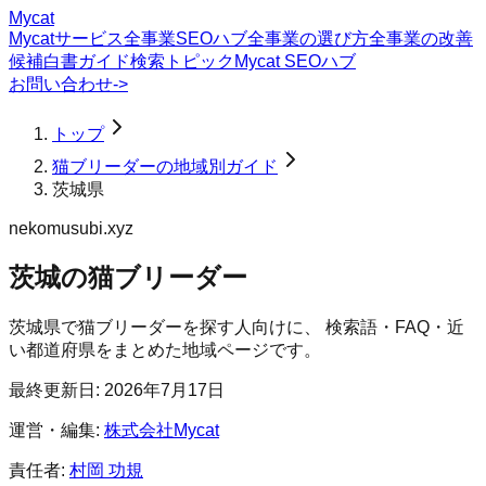
Mycat
Mycatサービス
全事業SEOハブ
全事業の選び方
全事業の改善
候補
白書
ガイド
検索トピック
Mycat SEOハブ
お問い合わせ
->
トップ
猫ブリーダーの地域別ガイド
茨城県
nekomusubi.xyz
茨城の猫ブリーダー
茨城県
で
猫ブリーダー
を探す人向けに、 検索語・FAQ・近
い都道府県をまとめた地域ページです。
最終更新日:
2026年7月17日
運営・編集:
株式会社Mycat
責任者:
村岡 功規