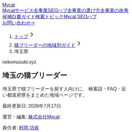
Mycat
Mycatサービス
全事業SEOハブ
全事業の選び方
全事業の改善
候補
白書
ガイド
検索トピック
Mycat SEOハブ
お問い合わせ
->
トップ
猫ブリーダーの地域別ガイド
埼玉県
nekomusubi.xyz
埼玉の猫ブリーダー
埼玉県
で
猫ブリーダー
を探す人向けに、 検索語・FAQ・近
い都道府県をまとめた地域ページです。
最終更新日:
2026年7月17日
運営・編集:
株式会社Mycat
責任者:
村岡 功規