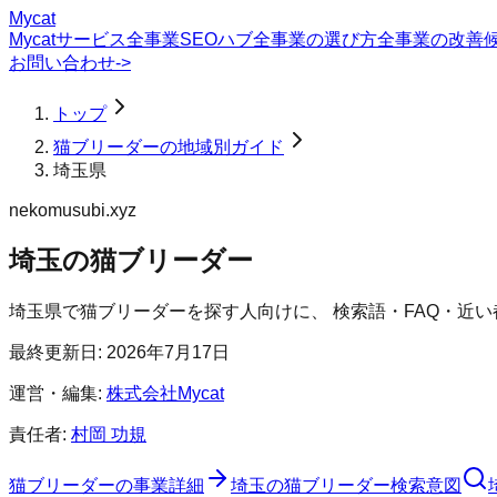
Mycat
Mycatサービス
全事業SEOハブ
全事業の選び方
全事業の改善
お問い合わせ
->
トップ
猫ブリーダーの地域別ガイド
埼玉県
nekomusubi.xyz
埼玉の猫ブリーダー
埼玉県
で
猫ブリーダー
を探す人向けに、 検索語・FAQ・近
最終更新日:
2026年7月17日
運営・編集:
株式会社Mycat
責任者:
村岡 功規
猫ブリーダー
の事業詳細
埼玉の猫ブリーダー検索意図