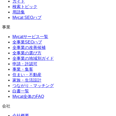
ガイド
検索トピック
用語集
Mycat SEOハブ
事業
Mycatサービス一覧
全事業SEOハブ
全事業の改善候補
全事業の選び方
全事業の地域別ガイド
申請・許認可
事業・集客
住まい・不動産
家族・生活設計
つながり・マッチング
白書一覧
Mycat全体のFAQ
会社
会社概要