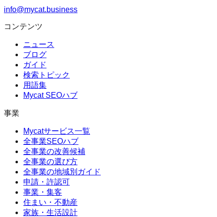
info@mycat.business
コンテンツ
ニュース
ブログ
ガイド
検索トピック
用語集
Mycat SEOハブ
事業
Mycatサービス一覧
全事業SEOハブ
全事業の改善候補
全事業の選び方
全事業の地域別ガイド
申請・許認可
事業・集客
住まい・不動産
家族・生活設計