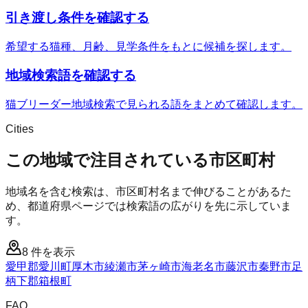
引き渡し条件を確認する
希望する猫種、月齢、見学条件をもとに候補を探します。
地域検索語を確認する
猫ブリーダー地域検索で見られる語をまとめて確認します。
Cities
この地域で注目されている市区町村
地域名を含む検索は、市区町村名まで伸びることがあるた
め、都道府県ページでは検索語の広がりを先に示していま
す。
8
件を表示
愛甲郡愛川町
厚木市
綾瀬市
茅ヶ崎市
海老名市
藤沢市
秦野市
足
柄下郡箱根町
FAQ