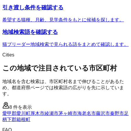
引き渡し条件を確認する
希望する猫種、月齢、見学条件をもとに候補を探します。
地域検索語を確認する
猫ブリーダー地域検索で見られる語をまとめて確認します。
Cities
この地域で注目されている市区町村
地域名を含む検索は、市区町村名まで伸びることがあるた
め、都道府県ページでは検索語の広がりを先に示していま
す。
8
件を表示
愛甲郡愛川町
厚木市
綾瀬市
茅ヶ崎市
海老名市
藤沢市
秦野市
足
柄下郡箱根町
FAQ