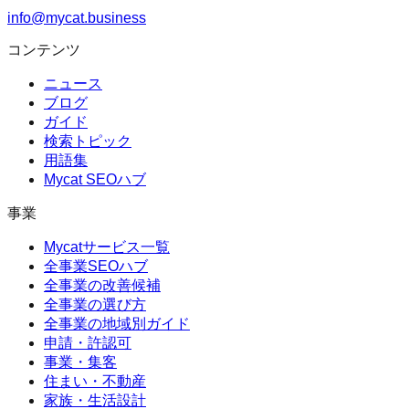
info@mycat.business
コンテンツ
ニュース
ブログ
ガイド
検索トピック
用語集
Mycat SEOハブ
事業
Mycatサービス一覧
全事業SEOハブ
全事業の改善候補
全事業の選び方
全事業の地域別ガイド
申請・許認可
事業・集客
住まい・不動産
家族・生活設計