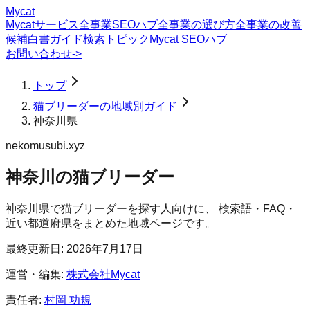
Mycat
Mycatサービス
全事業SEOハブ
全事業の選び方
全事業の改善
候補
白書
ガイド
検索トピック
Mycat SEOハブ
お問い合わせ
->
トップ
猫ブリーダーの地域別ガイド
神奈川県
nekomusubi.xyz
神奈川の猫ブリーダー
神奈川県
で
猫ブリーダー
を探す人向けに、 検索語・FAQ・
近い都道府県をまとめた地域ページです。
最終更新日:
2026年7月17日
運営・編集:
株式会社Mycat
責任者:
村岡 功規