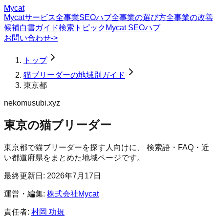
Mycat
Mycatサービス
全事業SEOハブ
全事業の選び方
全事業の改善
候補
白書
ガイド
検索トピック
Mycat SEOハブ
お問い合わせ
->
トップ
猫ブリーダーの地域別ガイド
東京都
nekomusubi.xyz
東京の猫ブリーダー
東京都
で
猫ブリーダー
を探す人向けに、 検索語・FAQ・近
い都道府県をまとめた地域ページです。
最終更新日:
2026年7月17日
運営・編集:
株式会社Mycat
責任者:
村岡 功規