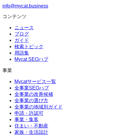
info@mycat.business
コンテンツ
ニュース
ブログ
ガイド
検索トピック
用語集
Mycat SEOハブ
事業
Mycatサービス一覧
全事業SEOハブ
全事業の改善候補
全事業の選び方
全事業の地域別ガイド
申請・許認可
事業・集客
住まい・不動産
家族・生活設計