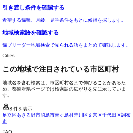
引き渡し条件を確認する
希望する猫種、月齢、見学条件をもとに候補を探します。
地域検索語を確認する
猫ブリーダー地域検索で見られる語をまとめて確認します。
Cities
この地域で注目されている市区町村
地域名を含む検索は、市区町村名まで伸びることがあるた
め、都道府県ページでは検索語の広がりを先に示していま
す。
8
件を表示
足立区
あきる野市
昭島市
青ヶ島村
荒川区
文京区
千代田区
調布
市
FAQ