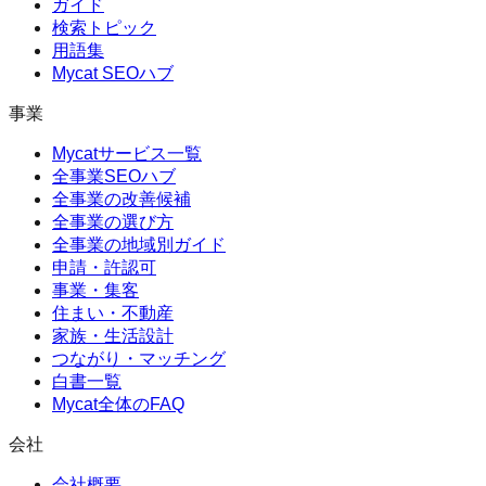
ガイド
検索トピック
用語集
Mycat SEOハブ
事業
Mycatサービス一覧
全事業SEOハブ
全事業の改善候補
全事業の選び方
全事業の地域別ガイド
申請・許認可
事業・集客
住まい・不動産
家族・生活設計
つながり・マッチング
白書一覧
Mycat全体のFAQ
会社
会社概要