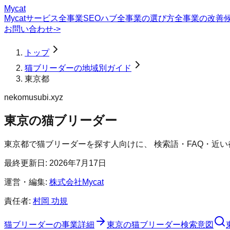
Mycat
Mycatサービス
全事業SEOハブ
全事業の選び方
全事業の改善
お問い合わせ
->
トップ
猫ブリーダーの地域別ガイド
東京都
nekomusubi.xyz
東京の猫ブリーダー
東京都
で
猫ブリーダー
を探す人向けに、 検索語・FAQ・近
最終更新日:
2026年7月17日
運営・編集:
株式会社Mycat
責任者:
村岡 功規
猫ブリーダー
の事業詳細
東京の猫ブリーダー検索意図