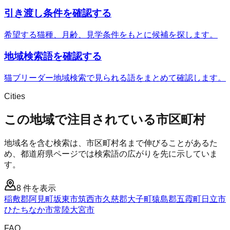
引き渡し条件を確認する
希望する猫種、月齢、見学条件をもとに候補を探します。
地域検索語を確認する
猫ブリーダー地域検索で見られる語をまとめて確認します。
Cities
この地域で注目されている市区町村
地域名を含む検索は、市区町村名まで伸びることがあるた
め、都道府県ページでは検索語の広がりを先に示していま
す。
8
件を表示
稲敷郡阿見町
坂東市
筑西市
久慈郡大子町
猿島郡五霞町
日立市
ひたちなか市
常陸大宮市
FAQ