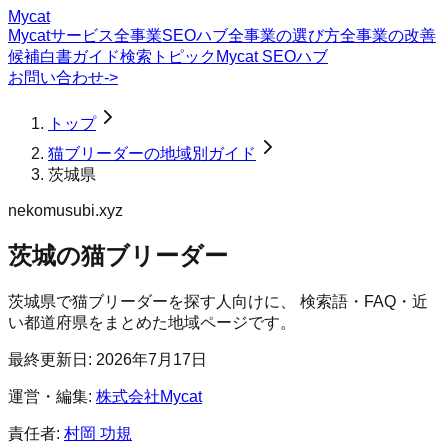
Mycat
Mycatサービス
全事業SEOハブ
全事業の選び方
全事業の改善
候補
白書
ガイド
検索トピック
Mycat SEOハブ
お問い合わせ
->
トップ
猫ブリーダーの地域別ガイド
茨城県
nekomusubi.xyz
茨城の猫ブリーダー
茨城県
で
猫ブリーダー
を探す人向けに、 検索語・FAQ・近
い都道府県をまとめた地域ページです。
最終更新日:
2026年7月17日
運営・編集:
株式会社Mycat
責任者:
村岡 功規