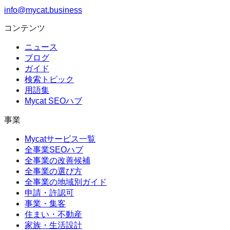
info@mycat.business
コンテンツ
ニュース
ブログ
ガイド
検索トピック
用語集
Mycat SEOハブ
事業
Mycatサービス一覧
全事業SEOハブ
全事業の改善候補
全事業の選び方
全事業の地域別ガイド
申請・許認可
事業・集客
住まい・不動産
家族・生活設計