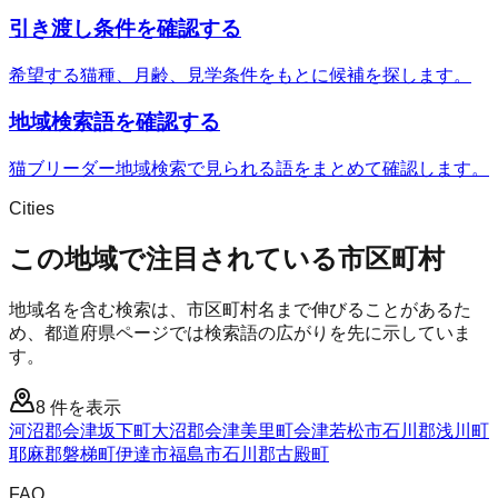
引き渡し条件を確認する
希望する猫種、月齢、見学条件をもとに候補を探します。
地域検索語を確認する
猫ブリーダー地域検索で見られる語をまとめて確認します。
Cities
この地域で注目されている市区町村
地域名を含む検索は、市区町村名まで伸びることがあるた
め、都道府県ページでは検索語の広がりを先に示していま
す。
8
件を表示
河沼郡会津坂下町
大沼郡会津美里町
会津若松市
石川郡浅川町
耶麻郡磐梯町
伊達市
福島市
石川郡古殿町
FAQ