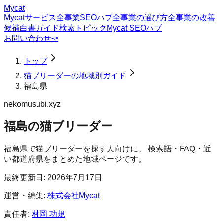
Mycat
Mycatサービス
全事業SEOハブ
全事業の選び方
全事業の改善
候補
白書
ガイド
検索トピック
Mycat SEOハブ
お問い合わせ
->
トップ
猫ブリーダーの地域別ガイド
福島県
nekomusubi.xyz
福島の猫ブリーダー
福島県
で
猫ブリーダー
を探す人向けに、 検索語・FAQ・近
い都道府県をまとめた地域ページです。
最終更新日:
2026年7月17日
運営・編集:
株式会社Mycat
責任者:
村岡 功規