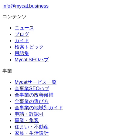
info@mycat.business
コンテンツ
ニュース
ブログ
ガイド
検索トピック
用語集
Mycat SEOハブ
事業
Mycatサービス一覧
全事業SEOハブ
全事業の改善候補
全事業の選び方
全事業の地域別ガイド
申請・許認可
事業・集客
住まい・不動産
家族・生活設計