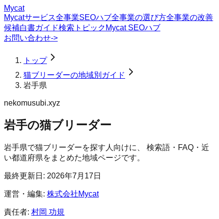
Mycat
Mycatサービス
全事業SEOハブ
全事業の選び方
全事業の改善
候補
白書
ガイド
検索トピック
Mycat SEOハブ
お問い合わせ
->
トップ
猫ブリーダーの地域別ガイド
岩手県
nekomusubi.xyz
岩手の猫ブリーダー
岩手県
で
猫ブリーダー
を探す人向けに、 検索語・FAQ・近
い都道府県をまとめた地域ページです。
最終更新日:
2026年7月17日
運営・編集:
株式会社Mycat
責任者:
村岡 功規