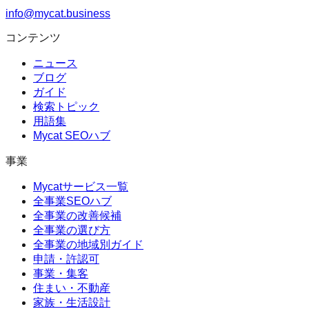
info@mycat.business
コンテンツ
ニュース
ブログ
ガイド
検索トピック
用語集
Mycat SEOハブ
事業
Mycatサービス一覧
全事業SEOハブ
全事業の改善候補
全事業の選び方
全事業の地域別ガイド
申請・許認可
事業・集客
住まい・不動産
家族・生活設計