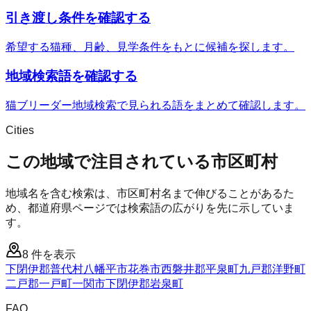
引き渡し条件を確認する
希望する猫種、月齢、見学条件をもとに候補を探します。
地域検索語を確認する
猫ブリーダー地域検索で見られる語をまとめて確認します。
Cities
この地域で注目されている市区町村
地域名を含む検索は、市区町村名まで伸びることがあるた
め、都道府県ページでは検索語の広がりを先に示していま
す。
8
件を表示
下閉伊郡普代村
八幡平市
花巻市
西磐井郡平泉町
九戸郡洋野町
二戸郡一戸町
一関市
下閉伊郡岩泉町
FAQ