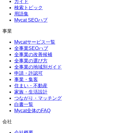
ガイド
検索トピック
用語集
Mycat SEOハブ
事業
Mycatサービス一覧
全事業SEOハブ
全事業の改善候補
全事業の選び方
全事業の地域別ガイド
申請・許認可
事業・集客
住まい・不動産
家族・生活設計
つながり・マッチング
白書一覧
Mycat全体のFAQ
会社
会社概要