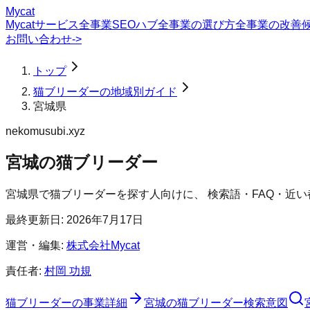
Mycat
Mycatサービス
全事業SEOハブ
全事業の選び方
全事業の改善
お問い合わせ
->
トップ
猫ブリーダーの地域別ガイド
宮城県
nekomusubi.xyz
宮城の猫ブリーダー
宮城県
で
猫ブリーダー
を探す人向けに、 検索語・FAQ・近
最終更新日:
2026年7月17日
運営・編集:
株式会社Mycat
責任者:
村岡 功規
猫ブリーダー
の事業詳細
宮城の猫ブリーダー検索意図