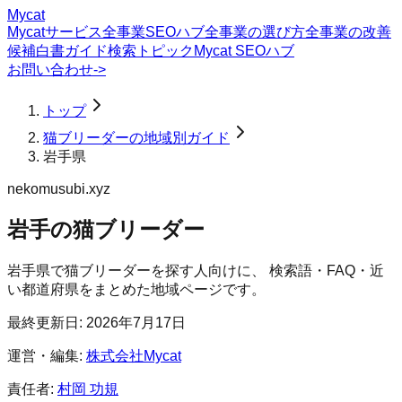
Mycat
Mycatサービス
全事業SEOハブ
全事業の選び方
全事業の改善
候補
白書
ガイド
検索トピック
Mycat SEOハブ
お問い合わせ
->
トップ
猫ブリーダーの地域別ガイド
岩手県
nekomusubi.xyz
岩手の猫ブリーダー
岩手県
で
猫ブリーダー
を探す人向けに、 検索語・FAQ・近
い都道府県をまとめた地域ページです。
最終更新日:
2026年7月17日
運営・編集:
株式会社Mycat
責任者:
村岡 功規