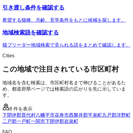
引き渡し条件を確認する
希望する猫種、月齢、見学条件をもとに候補を探します。
地域検索語を確認する
猫ブリーダー地域検索で見られる語をまとめて確認します。
Cities
この地域で注目されている市区町村
地域名を含む検索は、市区町村名まで伸びることがあるた
め、都道府県ページでは検索語の広がりを先に示していま
す。
8
件を表示
下閉伊郡普代村
八幡平市
花巻市
西磐井郡平泉町
九戸郡洋野町
二戸郡一戸町
一関市
下閉伊郡岩泉町
FAQ