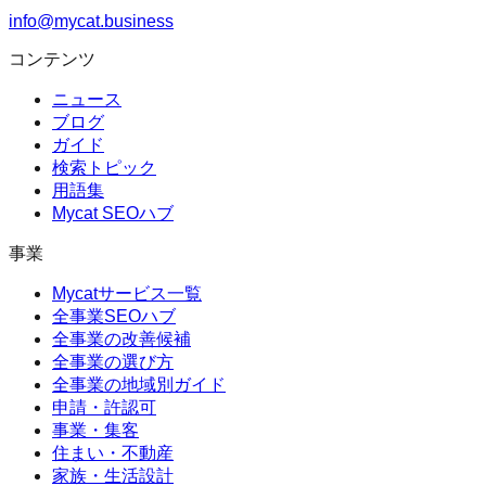
info@mycat.business
コンテンツ
ニュース
ブログ
ガイド
検索トピック
用語集
Mycat SEOハブ
事業
Mycatサービス一覧
全事業SEOハブ
全事業の改善候補
全事業の選び方
全事業の地域別ガイド
申請・許認可
事業・集客
住まい・不動産
家族・生活設計