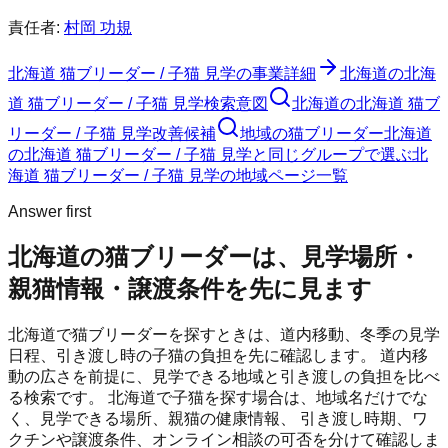
責任者:
村岡 功規
北海道 猫ブリーダー / 子猫 見学
の事業詳細
北海道の北海
道 猫ブリーダー / 子猫 見学検索意図
北海道の北海道 猫ブ
リーダー / 子猫 見学改善候補
地域の猫ブリーダー
北海道
の北海道 猫ブリーダー / 子猫 見学と同じグループで選ぶ
北
海道 猫ブリーダー / 子猫 見学の地域ページ一覧
Answer first
北海道の猫ブリーダーは、見学場所・
親猫情報・譲渡条件を先に見ます
北海道で猫ブリーダーを探すときは、道内移動、冬季の見学
日程、引き渡し時の子猫の負担を先に確認します。
道内移
動の広さを前提に、見学できる地域と引き渡しの負担を比べ
る検索です。
北海道
で子猫を探す場合は、地域名だけでな
く、見学できる場所、親猫の健康情報、 引き渡し時期、ワ
クチンや譲渡条件、オンライン相談の可否を分けて確認しま