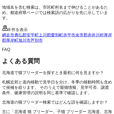
地域名を含む検索は、市区町村名まで伸びることがあるた
め、都道府県ページでは検索語の広がりを先に示していま
す。
8
件を表示
網走市
勇払郡安平町
上川郡愛別町
赤平市
余市郡赤井川村
厚岸
郡厚岸町
旭川市
芦別市
FAQ
よくある質問
北海道で猫ブリーダーを探すとき最初に何を見ますか？
札幌近郊と道内移動で見学日を分け、冬季の移動時間も含め
て候補を絞ります。 そのうえで親猫情報、見学可否、譲渡
条件、健康管理の説明を同じ基準で確認します。
北海道の猫ブリーダー検索ではどんな語を確認しますか？
主に「北海道 猫 ブリーダー、子猫 ブリーダー 北海道、北海