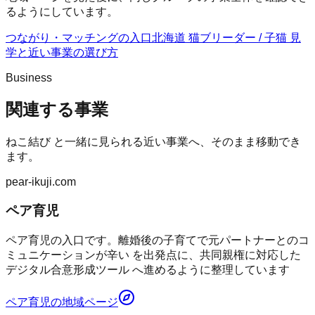
るようにしています。
つながり・マッチングの入口
北海道 猫ブリーダー / 子猫 見
学
と近い事業の選び方
Business
関連する事業
ねこ結び
と一緒に見られる近い事業へ、そのまま移動でき
ます。
pear-ikuji.com
ペア育児
ペア育児の入口です。離婚後の子育てで元パートナーとのコ
ミュニケーションが辛い を出発点に、共同親権に対応した
デジタル合意形成ツール へ進めるように整理しています
ペア育児
の地域ページ