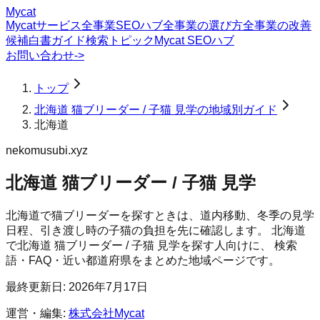
Mycat
Mycatサービス
全事業SEOハブ
全事業の選び方
全事業の改善
候補
白書
ガイド
検索トピック
Mycat SEOハブ
お問い合わせ
->
トップ
北海道 猫ブリーダー / 子猫 見学の地域別ガイド
北海道
nekomusubi.xyz
北海道 猫ブリーダー / 子猫 見学
北海道で猫ブリーダーを探すときは、道内移動、冬季の見学
日程、引き渡し時の子猫の負担を先に確認します。
北海道
で
北海道 猫ブリーダー / 子猫 見学
を探す人向けに、 検索
語・FAQ・近い都道府県をまとめた地域ページです。
最終更新日:
2026年7月17日
運営・編集:
株式会社Mycat