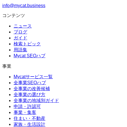
info@mycat.business
コンテンツ
ニュース
ブログ
ガイド
検索トピック
用語集
Mycat SEOハブ
事業
Mycatサービス一覧
全事業SEOハブ
全事業の改善候補
全事業の選び方
全事業の地域別ガイド
申請・許認可
事業・集客
住まい・不動産
家族・生活設計