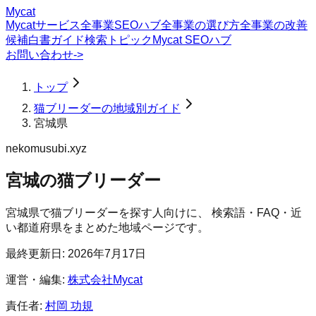
Mycat
Mycatサービス
全事業SEOハブ
全事業の選び方
全事業の改善
候補
白書
ガイド
検索トピック
Mycat SEOハブ
お問い合わせ
->
トップ
猫ブリーダーの地域別ガイド
宮城県
nekomusubi.xyz
宮城の猫ブリーダー
宮城県
で
猫ブリーダー
を探す人向けに、 検索語・FAQ・近
い都道府県をまとめた地域ページです。
最終更新日:
2026年7月17日
運営・編集:
株式会社Mycat
責任者:
村岡 功規