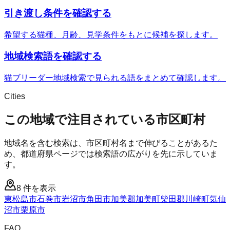
引き渡し条件を確認する
希望する猫種、月齢、見学条件をもとに候補を探します。
地域検索語を確認する
猫ブリーダー地域検索で見られる語をまとめて確認します。
Cities
この地域で注目されている市区町村
地域名を含む検索は、市区町村名まで伸びることがあるた
め、都道府県ページでは検索語の広がりを先に示していま
す。
8
件を表示
東松島市
石巻市
岩沼市
角田市
加美郡加美町
柴田郡川崎町
気仙
沼市
栗原市
FAQ