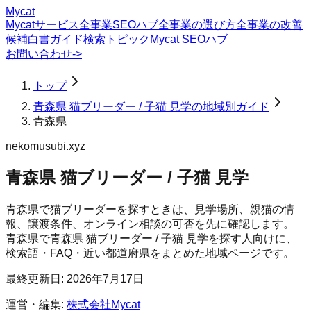
Mycat
Mycatサービス
全事業SEOハブ
全事業の選び方
全事業の改善
候補
白書
ガイド
検索トピック
Mycat SEOハブ
お問い合わせ
->
トップ
青森県 猫ブリーダー / 子猫 見学の地域別ガイド
青森県
nekomusubi.xyz
青森県 猫ブリーダー / 子猫 見学
青森県で猫ブリーダーを探すときは、見学場所、親猫の情
報、譲渡条件、オンライン相談の可否を先に確認します。
青森県
で
青森県 猫ブリーダー / 子猫 見学
を探す人向けに、
検索語・FAQ・近い都道府県をまとめた地域ページです。
最終更新日:
2026年7月17日
運営・編集:
株式会社Mycat