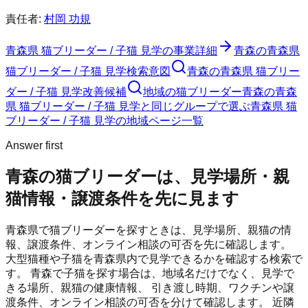
責任者:
村岡 功規
青森県 猫ブリーダー / 子猫 見学
の事業詳細
青森の青森県
猫ブリーダー / 子猫 見学検索意図
青森の青森県 猫ブリー
ダー / 子猫 見学改善候補
地域の猫ブリーダー
青森の青森
県 猫ブリーダー / 子猫 見学と同じグループで選ぶ
青森県 猫
ブリーダー / 子猫 見学の地域ページ一覧
Answer first
青森の猫ブリーダーは、見学場所・親
猫情報・譲渡条件を先に見ます
青森県で猫ブリーダーを探すときは、見学場所、親猫の情
報、譲渡条件、オンライン相談の可否を先に確認します。
大型猫種や子猫を青森県内で見学できるかを確認する検索で
す。
青森
で子猫を探す場合は、地域名だけでなく、見学で
きる場所、親猫の健康情報、 引き渡し時期、ワクチンや譲
渡条件、オンライン相談の可否を分けて確認します。 近隣