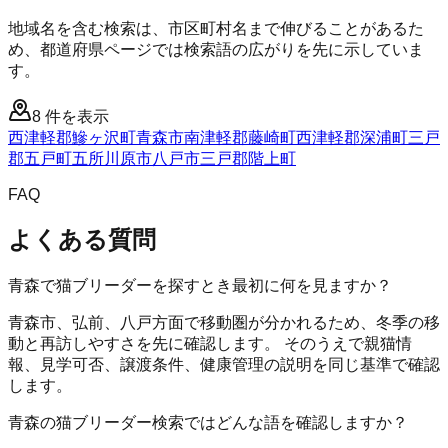
地域名を含む検索は、市区町村名まで伸びることがあるた
め、都道府県ページでは検索語の広がりを先に示していま
す。
8
件を表示
西津軽郡鰺ヶ沢町
青森市
南津軽郡藤崎町
西津軽郡深浦町
三戸
郡五戸町
五所川原市
八戸市
三戸郡階上町
FAQ
よくある質問
青森で猫ブリーダーを探すとき最初に何を見ますか？
青森市、弘前、八戸方面で移動圏が分かれるため、冬季の移
動と再訪しやすさを先に確認します。 そのうえで親猫情
報、見学可否、譲渡条件、健康管理の説明を同じ基準で確認
します。
青森の猫ブリーダー検索ではどんな語を確認しますか？