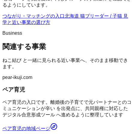
るようにしています。
つながり・マッチングの入口
北海道 猫ブリーダー / 子猫 見
学
と近い事業の選び方
Business
関連する事業
ねこ結び
と一緒に見られる近い事業へ、そのまま移動でき
ます。
pear-ikuji.com
ペア育児
ペア育児の入口です。離婚後の子育てで元パートナーとのコ
ミュニケーションが辛い を出発点に、共同親権に対応した
デジタル合意形成ツール へ進めるように整理しています
ペア育児
の地域ページ