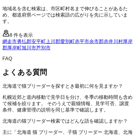
地域名を含む検索は、市区町村名まで伸びることがあるた
め、都道府県ページでは検索語の広がりを先に示していま
す。
8
件を表示
網走市
勇払郡安平町
上川郡愛別町
赤平市
余市郡赤井川村
厚岸
郡厚岸町
旭川市
芦別市
FAQ
よくある質問
北海道で猫ブリーダーを探すとき最初に何を見ますか？
札幌近郊と道内移動で見学日を分け、冬季の移動時間も含め
て候補を絞ります。 そのうえで親猫情報、見学可否、譲渡
条件、健康管理の説明を同じ基準で確認します。
北海道の猫ブリーダー検索ではどんな語を確認しますか？
主に「北海道 猫 ブリーダー、子猫 ブリーダー 北海道、北海