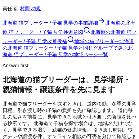
責任者:
村岡 功規
北海道 猫ブリーダー / 子猫 見学
の事業詳細
北海道の北海
道 猫ブリーダー / 子猫 見学検索意図
北海道の北海道 猫ブ
リーダー / 子猫 見学改善候補
地域の猫ブリーダー
北海道
の北海道 猫ブリーダー / 子猫 見学と同じグループで選ぶ
北
海道 猫ブリーダー / 子猫 見学の地域ページ一覧
Answer first
北海道の猫ブリーダーは、見学場所・
親猫情報・譲渡条件を先に見ます
北海道で猫ブリーダーを探すときは、道内移動、冬季の見学
日程、引き渡し時の子猫の負担を先に確認します。
道内移
動の広さを前提に、見学できる地域と引き渡しの負担を比べ
る検索です。
北海道
で子猫を探す場合は、地域名だけでな
く、見学できる場所、親猫の健康情報、 引き渡し時期、ワ
クチンや譲渡条件、オンライン相談の可否を分けて確認しま