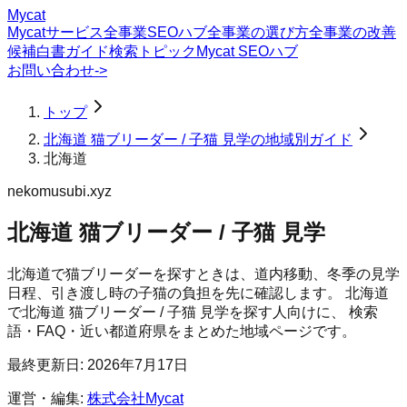
Mycat
Mycatサービス
全事業SEOハブ
全事業の選び方
全事業の改善
候補
白書
ガイド
検索トピック
Mycat SEOハブ
お問い合わせ
->
トップ
北海道 猫ブリーダー / 子猫 見学の地域別ガイド
北海道
nekomusubi.xyz
北海道 猫ブリーダー / 子猫 見学
北海道で猫ブリーダーを探すときは、道内移動、冬季の見学
日程、引き渡し時の子猫の負担を先に確認します。
北海道
で
北海道 猫ブリーダー / 子猫 見学
を探す人向けに、 検索
語・FAQ・近い都道府県をまとめた地域ページです。
最終更新日:
2026年7月17日
運営・編集:
株式会社Mycat