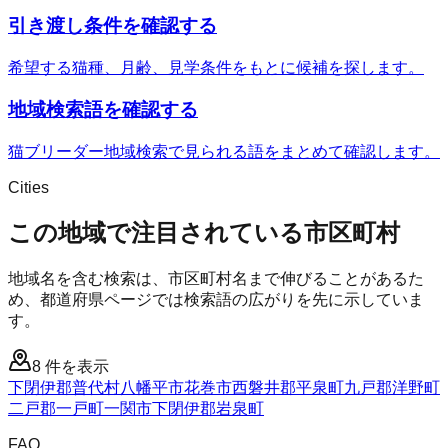
引き渡し条件を確認する
希望する猫種、月齢、見学条件をもとに候補を探します。
地域検索語を確認する
猫ブリーダー地域検索で見られる語をまとめて確認します。
Cities
この地域で注目されている市区町村
地域名を含む検索は、市区町村名まで伸びることがあるた
め、都道府県ページでは検索語の広がりを先に示していま
す。
8
件を表示
下閉伊郡普代村
八幡平市
花巻市
西磐井郡平泉町
九戸郡洋野町
二戸郡一戸町
一関市
下閉伊郡岩泉町
FAQ