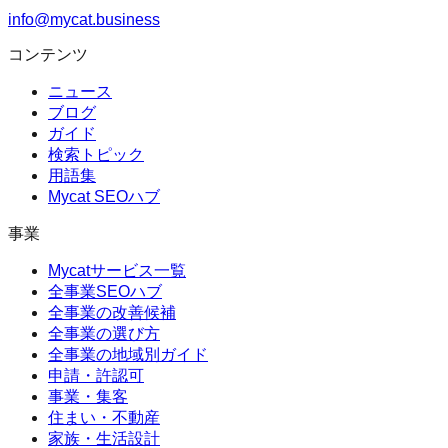
info@mycat.business
コンテンツ
ニュース
ブログ
ガイド
検索トピック
用語集
Mycat SEOハブ
事業
Mycatサービス一覧
全事業SEOハブ
全事業の改善候補
全事業の選び方
全事業の地域別ガイド
申請・許認可
事業・集客
住まい・不動産
家族・生活設計