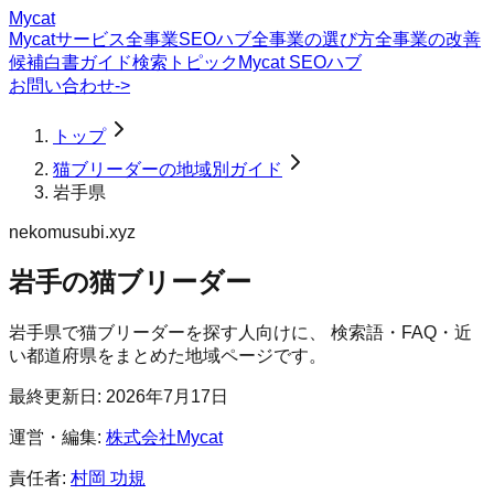
Mycat
Mycatサービス
全事業SEOハブ
全事業の選び方
全事業の改善
候補
白書
ガイド
検索トピック
Mycat SEOハブ
お問い合わせ
->
トップ
猫ブリーダーの地域別ガイド
岩手県
nekomusubi.xyz
岩手の猫ブリーダー
岩手県
で
猫ブリーダー
を探す人向けに、 検索語・FAQ・近
い都道府県をまとめた地域ページです。
最終更新日:
2026年7月17日
運営・編集:
株式会社Mycat
責任者:
村岡 功規