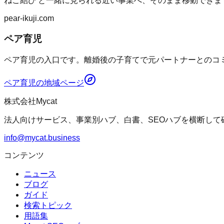
ねこ結び
と一緒に見られる近い事業へ、そのまま移動できま
pear-ikuji.com
ペア育児
ペア育児の入口です。離婚後の子育てで元パートナーとのコミ
ペア育児
の地域ページ
株式会社Mycat
法人向けサービス、事業別ハブ、白書、SEOハブを横断して
info@mycat.business
コンテンツ
ニュース
ブログ
ガイド
検索トピック
用語集