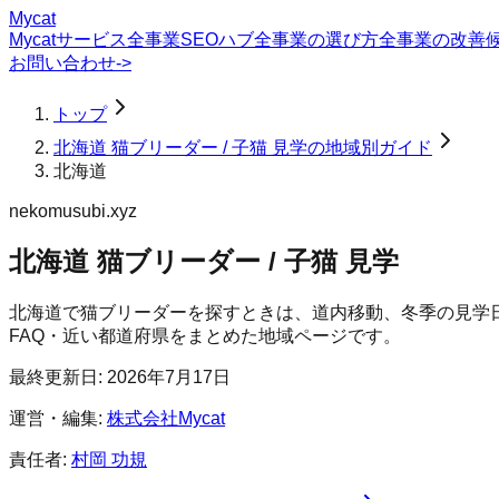
Mycat
Mycatサービス
全事業SEOハブ
全事業の選び方
全事業の改善
お問い合わせ
->
トップ
北海道 猫ブリーダー / 子猫 見学の地域別ガイド
北海道
nekomusubi.xyz
北海道 猫ブリーダー / 子猫 見学
北海道で猫ブリーダーを探すときは、道内移動、冬季の見学
FAQ・近い都道府県をまとめた地域ページです。
最終更新日:
2026年7月17日
運営・編集:
株式会社Mycat
責任者:
村岡 功規