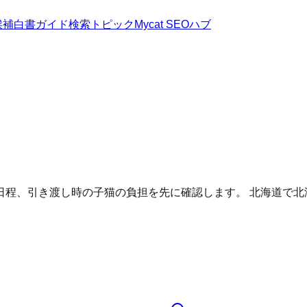
候補
白書
ガイド
検索トピック
Mycat SEOハブ
日程、引き渡し時の子猫の負担を先に確認します。
北海道
で
北