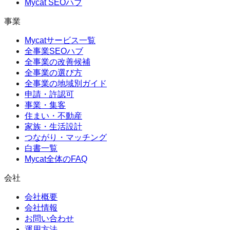
Mycat SEOハブ
事業
Mycatサービス一覧
全事業SEOハブ
全事業の改善候補
全事業の選び方
全事業の地域別ガイド
申請・許認可
事業・集客
住まい・不動産
家族・生活設計
つながり・マッチング
白書一覧
Mycat全体のFAQ
会社
会社概要
会社情報
お問い合わせ
運用方法