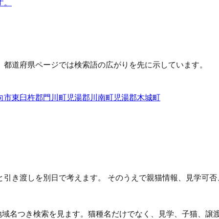
す。
、都道府県ページでは検索語の広がりを先に示しています。
向市
東臼杵郡門川町
児湯郡川南町
児湯郡木城町
と引き渡しを別日で考えます。 そのうえで親猫情報、見学可否
な地域名つき検索を見ます。猫種名だけでなく、見学、子猫、譲