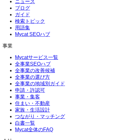
ニュース
ブログ
ガイド
検索トピック
用語集
Mycat SEOハブ
事業
Mycatサービス一覧
全事業SEOハブ
全事業の改善候補
全事業の選び方
全事業の地域別ガイド
申請・許認可
事業・集客
住まい・不動産
家族・生活設計
つながり・マッチング
白書一覧
Mycat全体のFAQ