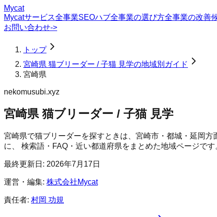
Mycat
Mycatサービス
全事業SEOハブ
全事業の選び方
全事業の改善
お問い合わせ
->
トップ
宮崎県 猫ブリーダー / 子猫 見学の地域別ガイド
宮崎県
nekomusubi.xyz
宮崎県 猫ブリーダー / 子猫 見学
宮崎県で猫ブリーダーを探すときは、宮崎市・都城・延岡方
に、 検索語・FAQ・近い都道府県をまとめた地域ページです
最終更新日:
2026年7月17日
運営・編集:
株式会社Mycat
責任者:
村岡 功規