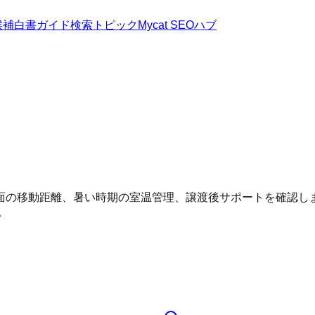
候補
白書
ガイド
検索トピック
Mycat SEOハブ
面の移動距離、暑い時期の室温管理、譲渡後サポートを確認し
。