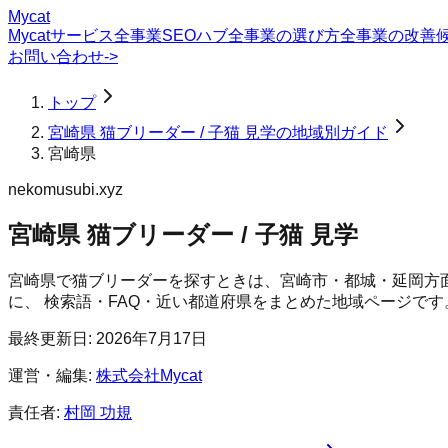
Mycat
Mycatサービス
全事業SEOハブ
全事業の選び方
全事業の改善
お問い合わせ
->
トップ
宮崎県 猫ブリーダー / 子猫 見学の地域別ガイド
宮崎県
nekomusubi.xyz
宮崎県 猫ブリーダー / 子猫 見学
宮崎県で猫ブリーダーを探すときは、宮崎市・都城・延岡方
に、 検索語・FAQ・近い都道府県をまとめた地域ページです
最終更新日:
2026年7月17日
運営・編集:
株式会社Mycat
責任者:
村岡 功規