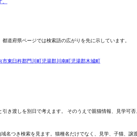
す。
、都道府県ページでは検索語の広がりを先に示しています。
向市
東臼杵郡門川町
児湯郡川南町
児湯郡木城町
と引き渡しを別日で考えます。 そのうえで親猫情報、見学可否
な地域名つき検索を見ます。猫種名だけでなく、見学、子猫、譲