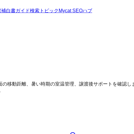
候補
白書
ガイド
検索トピック
Mycat SEOハブ
面の移動距離、暑い時期の室温管理、譲渡後サポートを確認し
。