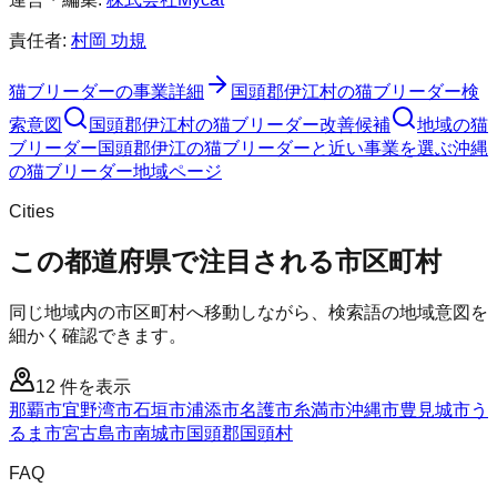
責任者:
村岡 功規
猫ブリーダー
の事業詳細
国頭郡伊江村
の
猫ブリーダー
検
索意図
国頭郡伊江村
の
猫ブリーダー
改善候補
地域の猫
ブリーダー
国頭郡伊江の猫ブリーダーと近い事業を選ぶ
沖縄
の
猫ブリーダー
地域ページ
Cities
この都道府県で注目される市区町村
同じ地域内の市区町村へ移動しながら、検索語の地域意図を
細かく確認できます。
12
件を表示
那覇市
宜野湾市
石垣市
浦添市
名護市
糸満市
沖縄市
豊見城市
う
るま市
宮古島市
南城市
国頭郡国頭村
FAQ