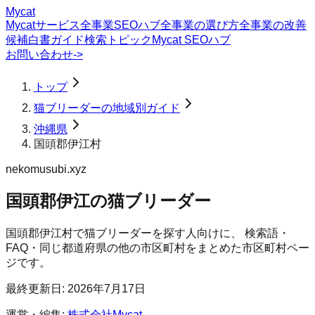
Mycat
Mycatサービス
全事業SEOハブ
全事業の選び方
全事業の改善
候補
白書
ガイド
検索トピック
Mycat SEOハブ
お問い合わせ
->
トップ
猫ブリーダーの地域別ガイド
沖縄県
国頭郡伊江村
nekomusubi.xyz
国頭郡伊江の猫ブリーダー
国頭郡伊江村
で
猫ブリーダー
を探す人向けに、 検索語・
FAQ・同じ都道府県の他の市区町村をまとめた市区町村ペー
ジです。
最終更新日:
2026年7月17日
運営・編集:
株式会社Mycat