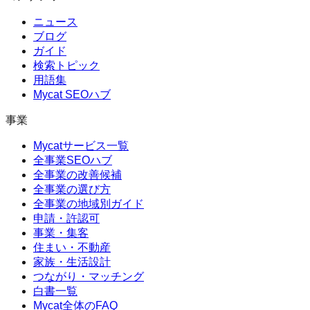
ニュース
ブログ
ガイド
検索トピック
用語集
Mycat SEOハブ
事業
Mycatサービス一覧
全事業SEOハブ
全事業の改善候補
全事業の選び方
全事業の地域別ガイド
申請・許認可
事業・集客
住まい・不動産
家族・生活設計
つながり・マッチング
白書一覧
Mycat全体のFAQ