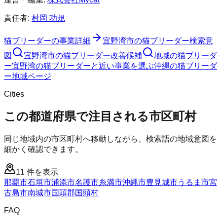
責任者:
村岡 功規
猫ブリーダー
の事業詳細
宜野湾市
の
猫ブリーダー
検索意
図
宜野湾市
の
猫ブリーダー
改善候補
地域の猫ブリーダ
ー
宜野湾の猫ブリーダーと近い事業を選ぶ
沖縄
の
猫ブリーダ
ー
地域ページ
Cities
この都道府県で注目される市区町村
同じ地域内の市区町村へ移動しながら、検索語の地域意図を
細かく確認できます。
11
件を表示
那覇市
石垣市
浦添市
名護市
糸満市
沖縄市
豊見城市
うるま市
宮
古島市
南城市
国頭郡国頭村
FAQ