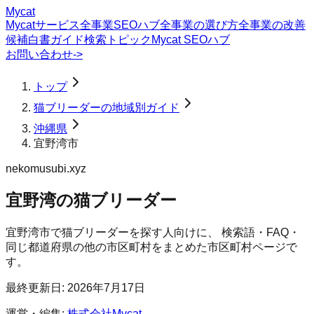
Mycat
Mycatサービス
全事業SEOハブ
全事業の選び方
全事業の改善
候補
白書
ガイド
検索トピック
Mycat SEOハブ
お問い合わせ
->
トップ
猫ブリーダーの地域別ガイド
沖縄県
宜野湾市
nekomusubi.xyz
宜野湾の猫ブリーダー
宜野湾市
で
猫ブリーダー
を探す人向けに、 検索語・FAQ・
同じ都道府県の他の市区町村をまとめた市区町村ページで
す。
最終更新日:
2026年7月17日
運営・編集:
株式会社Mycat