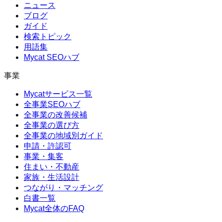
ニュース
ブログ
ガイド
検索トピック
用語集
Mycat SEOハブ
事業
Mycatサービス一覧
全事業SEOハブ
全事業の改善候補
全事業の選び方
全事業の地域別ガイド
申請・許認可
事業・集客
住まい・不動産
家族・生活設計
つながり・マッチング
白書一覧
Mycat全体のFAQ