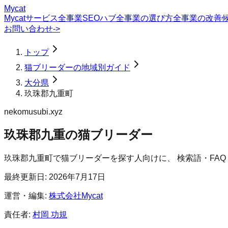
Mycat
Mycatサービス
全事業SEOハブ
全事業の選び方
全事業の改善
お問い合わせ
->
トップ
猫ブリーダーの地域別ガイド
大分県
玖珠郡九重町
nekomusubi.xyz
玖珠郡九重の猫ブリーダー
玖珠郡九重町
で
猫ブリーダー
を探す人向けに、 検索語・FA
最終更新日:
2026年7月17日
運営・編集:
株式会社Mycat
責任者:
村岡 功規