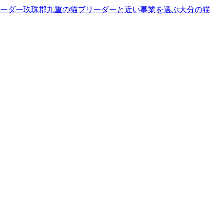
ーダー
玖珠郡九重の猫ブリーダーと近い事業を選ぶ
大分
の
猫