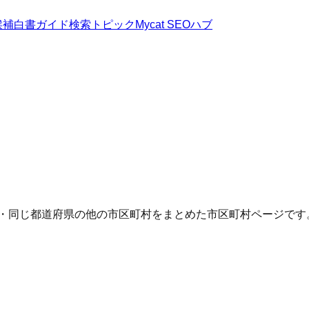
候補
白書
ガイド
検索トピック
Mycat SEOハブ
Q・同じ都道府県の他の市区町村をまとめた市区町村ページです