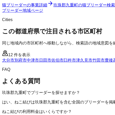
猫ブリーダー
の事業詳細
玖珠郡九重町
の
猫ブリーダー
検索
ブリーダー
地域ページ
Cities
この都道府県で注目される市区町村
同じ地域内の市区町村へ移動しながら、検索語の地域意図を
12
件を表示
大分市
別府市
中津市
日田市
佐伯市
臼杵市
津久見市
竹田市
豊後
FAQ
よくある質問
玖珠郡九重町でブリーダーを探せますか？
はい、ねこ結びは玖珠郡九重町を含む全国のブリーダーを掲
ねこ結びの利用料金はいくらですか？