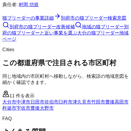
責任者:
村岡 功規
猫ブリーダー
の事業詳細
別府市
の
猫ブリーダー
検索意図
別府市
の
猫ブリーダー
改善候補
地域の猫ブリーダー
別
府の猫ブリーダーと近い事業を選ぶ
大分
の
猫ブリーダー
地域
ページ
Cities
この都道府県で注目される市区町村
同じ地域内の市区町村へ移動しながら、検索語の地域意図を
細かく確認できます。
11
件を表示
大分市
中津市
日田市
佐伯市
臼杵市
津久見市
竹田市
豊後高田市
杵築市
宇佐市
豊後大野市
FAQ