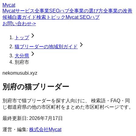
Mycat
Mycatサービス
全事業SEOハブ
全事業の選び方
全事業の改善
候補
白書
ガイド
検索トピック
Mycat SEOハブ
お問い合わせ
->
トップ
猫ブリーダーの地域別ガイド
大分県
別府市
nekomusubi.xyz
別府の猫ブリーダー
別府市
で
猫ブリーダー
を探す人向けに、 検索語・FAQ・同
じ都道府県の他の市区町村をまとめた市区町村ページです。
最終更新日:
2026年7月17日
運営・編集:
株式会社Mycat