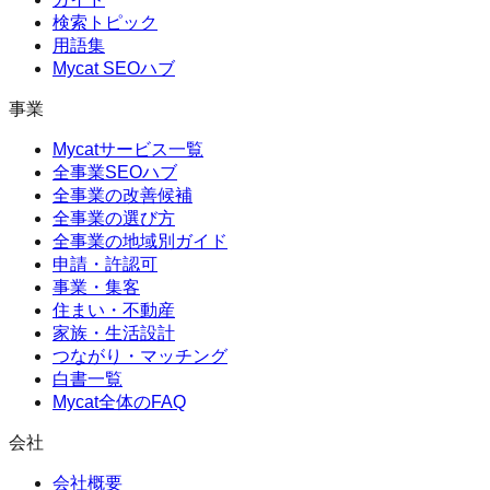
検索トピック
用語集
Mycat SEOハブ
事業
Mycatサービス一覧
全事業SEOハブ
全事業の改善候補
全事業の選び方
全事業の地域別ガイド
申請・許認可
事業・集客
住まい・不動産
家族・生活設計
つながり・マッチング
白書一覧
Mycat全体のFAQ
会社
会社概要