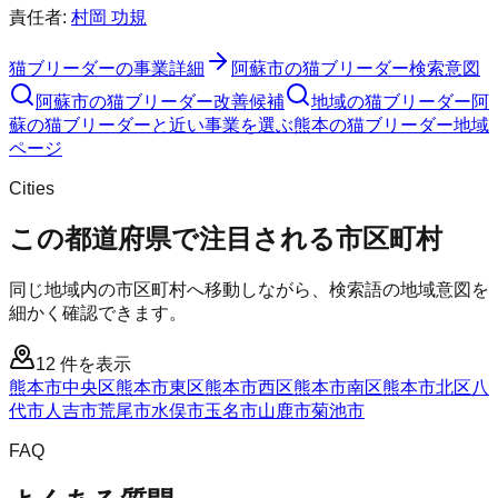
責任者:
村岡 功規
猫ブリーダー
の事業詳細
阿蘇市
の
猫ブリーダー
検索意図
阿蘇市
の
猫ブリーダー
改善候補
地域の猫ブリーダー
阿
蘇の猫ブリーダーと近い事業を選ぶ
熊本
の
猫ブリーダー
地域
ページ
Cities
この都道府県で注目される市区町村
同じ地域内の市区町村へ移動しながら、検索語の地域意図を
細かく確認できます。
12
件を表示
熊本市中央区
熊本市東区
熊本市西区
熊本市南区
熊本市北区
八
代市
人吉市
荒尾市
水俣市
玉名市
山鹿市
菊池市
FAQ