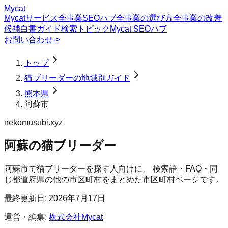
Mycat
Mycatサービス
全事業SEOハブ
全事業の選び方
全事業の改善
候補
白書
ガイド
検索トピック
Mycat SEOハブ
お問い合わせ
->
トップ
猫ブリーダーの地域別ガイド
熊本県
阿蘇市
nekomusubi.xyz
阿蘇の猫ブリーダー
阿蘇市
で
猫ブリーダー
を探す人向けに、 検索語・FAQ・同
じ都道府県の他の市区町村をまとめた市区町村ページです。
最終更新日:
2026年7月17日
運営・編集:
株式会社Mycat