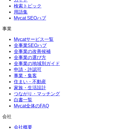
検索トピック
用語集
Mycat SEOハブ
事業
Mycatサービス一覧
全事業SEOハブ
全事業の改善候補
全事業の選び方
全事業の地域別ガイド
申請・許認可
事業・集客
住まい・不動産
家族・生活設計
つながり・マッチング
白書一覧
Mycat全体のFAQ
会社
会社概要