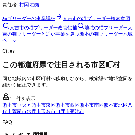
責任者:
村岡 功規
猫ブリーダー
の事業詳細
人吉市
の
猫ブリーダー
検索意図
人吉市
の
猫ブリーダー
改善候補
地域の猫ブリーダー
人
吉の猫ブリーダーと近い事業を選ぶ
熊本
の
猫ブリーダー
地域
ページ
Cities
この都道府県で注目される市区町村
同じ地域内の市区町村へ移動しながら、検索語の地域意図を
細かく確認できます。
11
件を表示
熊本市中央区
熊本市東区
熊本市西区
熊本市南区
熊本市北区
八
代市
荒尾市
水俣市
玉名市
山鹿市
菊池市
FAQ