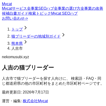
Mycat
Mycatサービス
全事業SEOハブ
全事業の選び方
全事業の改善
候補
白書
ガイド
検索トピック
Mycat SEOハブ
お問い合わせ
->
トップ
猫ブリーダーの地域別ガイド
熊本県
人吉市
nekomusubi.xyz
人吉の猫ブリーダー
人吉市
で
猫ブリーダー
を探す人向けに、 検索語・FAQ・同
じ都道府県の他の市区町村をまとめた市区町村ページです。
最終更新日:
2026年7月17日
運営・編集:
株式会社Mycat