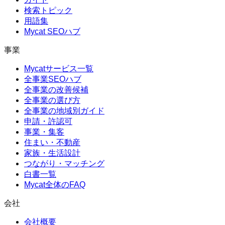
検索トピック
用語集
Mycat SEOハブ
事業
Mycatサービス一覧
全事業SEOハブ
全事業の改善候補
全事業の選び方
全事業の地域別ガイド
申請・許認可
事業・集客
住まい・不動産
家族・生活設計
つながり・マッチング
白書一覧
Mycat全体のFAQ
会社
会社概要