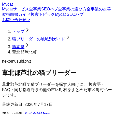
Mycat
Mycatサービス
全事業SEOハブ
全事業の選び方
全事業の改善
候補
白書
ガイド
検索トピック
Mycat SEOハブ
お問い合わせ
->
トップ
猫ブリーダーの地域別ガイド
熊本県
葦北郡芦北町
nekomusubi.xyz
葦北郡芦北の猫ブリーダー
葦北郡芦北町
で
猫ブリーダー
を探す人向けに、 検索語・
FAQ・同じ都道府県の他の市区町村をまとめた市区町村ペー
ジです。
最終更新日:
2026年7月17日
運営・編集:
株式会社Mycat