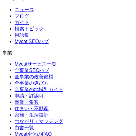
ニュース
ブログ
ガイド
検索トピック
用語集
Mycat SEOハブ
事業
Mycatサービス一覧
全事業SEOハブ
全事業の改善候補
全事業の選び方
全事業の地域別ガイド
申請・許認可
事業・集客
住まい・不動産
家族・生活設計
つながり・マッチング
白書一覧
Mycat全体のFAQ