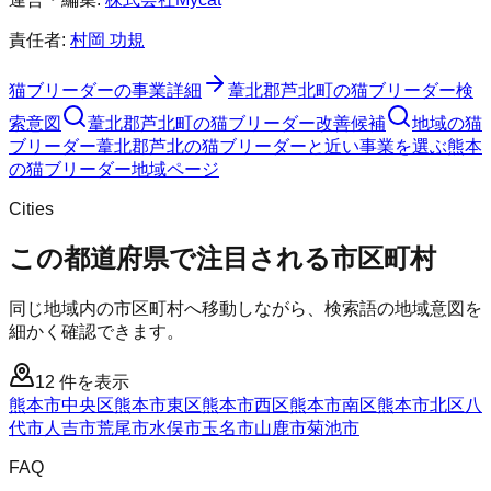
責任者:
村岡 功規
猫ブリーダー
の事業詳細
葦北郡芦北町
の
猫ブリーダー
検
索意図
葦北郡芦北町
の
猫ブリーダー
改善候補
地域の猫
ブリーダー
葦北郡芦北の猫ブリーダーと近い事業を選ぶ
熊本
の
猫ブリーダー
地域ページ
Cities
この都道府県で注目される市区町村
同じ地域内の市区町村へ移動しながら、検索語の地域意図を
細かく確認できます。
12
件を表示
熊本市中央区
熊本市東区
熊本市西区
熊本市南区
熊本市北区
八
代市
人吉市
荒尾市
水俣市
玉名市
山鹿市
菊池市
FAQ