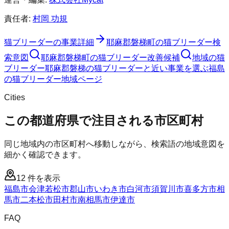
責任者:
村岡 功規
猫ブリーダー
の事業詳細
耶麻郡磐梯町
の
猫ブリーダー
検
索意図
耶麻郡磐梯町
の
猫ブリーダー
改善候補
地域の猫
ブリーダー
耶麻郡磐梯の猫ブリーダーと近い事業を選ぶ
福島
の
猫ブリーダー
地域ページ
Cities
この都道府県で注目される市区町村
同じ地域内の市区町村へ移動しながら、検索語の地域意図を
細かく確認できます。
12
件を表示
福島市
会津若松市
郡山市
いわき市
白河市
須賀川市
喜多方市
相
馬市
二本松市
田村市
南相馬市
伊達市
FAQ