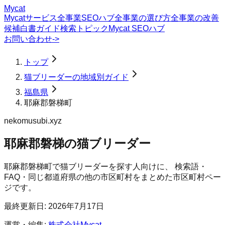
Mycat
Mycatサービス
全事業SEOハブ
全事業の選び方
全事業の改善
候補
白書
ガイド
検索トピック
Mycat SEOハブ
お問い合わせ
->
トップ
猫ブリーダーの地域別ガイド
福島県
耶麻郡磐梯町
nekomusubi.xyz
耶麻郡磐梯の猫ブリーダー
耶麻郡磐梯町
で
猫ブリーダー
を探す人向けに、 検索語・
FAQ・同じ都道府県の他の市区町村をまとめた市区町村ペー
ジです。
最終更新日:
2026年7月17日
運営・編集:
株式会社Mycat