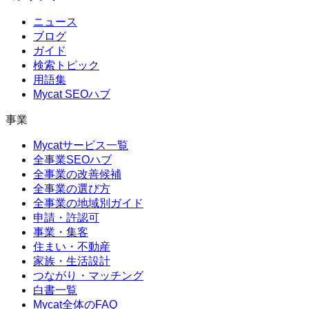
ニュース
ブログ
ガイド
検索トピック
用語集
Mycat SEOハブ
事業
Mycatサービス一覧
全事業SEOハブ
全事業の改善候補
全事業の選び方
全事業の地域別ガイド
申請・許認可
事業・集客
住まい・不動産
家族・生活設計
つながり・マッチング
白書一覧
Mycat全体のFAQ