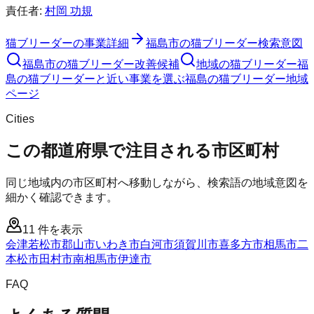
責任者:
村岡 功規
猫ブリーダー
の事業詳細
福島市
の
猫ブリーダー
検索意図
福島市
の
猫ブリーダー
改善候補
地域の猫ブリーダー
福
島の猫ブリーダーと近い事業を選ぶ
福島
の
猫ブリーダー
地域
ページ
Cities
この都道府県で注目される市区町村
同じ地域内の市区町村へ移動しながら、検索語の地域意図を
細かく確認できます。
11
件を表示
会津若松市
郡山市
いわき市
白河市
須賀川市
喜多方市
相馬市
二
本松市
田村市
南相馬市
伊達市
FAQ