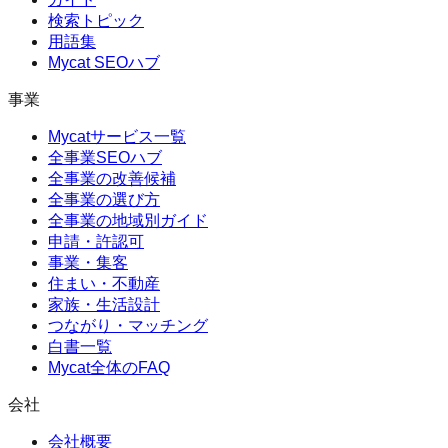
検索トピック
用語集
Mycat SEOハブ
事業
Mycatサービス一覧
全事業SEOハブ
全事業の改善候補
全事業の選び方
全事業の地域別ガイド
申請・許認可
事業・集客
住まい・不動産
家族・生活設計
つながり・マッチング
白書一覧
Mycat全体のFAQ
会社
会社概要