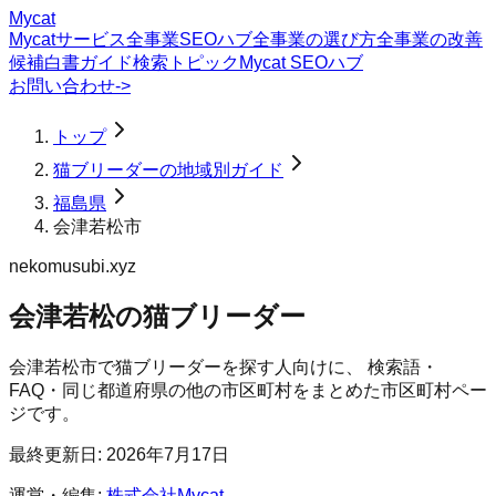
Mycat
Mycatサービス
全事業SEOハブ
全事業の選び方
全事業の改善
候補
白書
ガイド
検索トピック
Mycat SEOハブ
お問い合わせ
->
トップ
猫ブリーダーの地域別ガイド
福島県
会津若松市
nekomusubi.xyz
会津若松の猫ブリーダー
会津若松市
で
猫ブリーダー
を探す人向けに、 検索語・
FAQ・同じ都道府県の他の市区町村をまとめた市区町村ペー
ジです。
最終更新日:
2026年7月17日
運営・編集:
株式会社Mycat