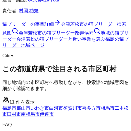
責任者:
村岡 功規
猫ブリーダー
の事業詳細
会津若松市
の
猫ブリーダー
検索
意図
会津若松市
の
猫ブリーダー
改善候補
地域の猫ブリ
ーダー
会津若松の猫ブリーダーと近い事業を選ぶ
福島
の
猫ブ
リーダー
地域ページ
Cities
この都道府県で注目される市区町村
同じ地域内の市区町村へ移動しながら、検索語の地域意図を
細かく確認できます。
11
件を表示
福島市
郡山市
いわき市
白河市
須賀川市
喜多方市
相馬市
二本松
市
田村市
南相馬市
伊達市
FAQ