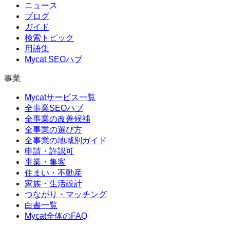
ニュース
ブログ
ガイド
検索トピック
用語集
Mycat SEOハブ
事業
Mycatサービス一覧
全事業SEOハブ
全事業の改善候補
全事業の選び方
全事業の地域別ガイド
申請・許認可
事業・集客
住まい・不動産
家族・生活設計
つながり・マッチング
白書一覧
Mycat全体のFAQ