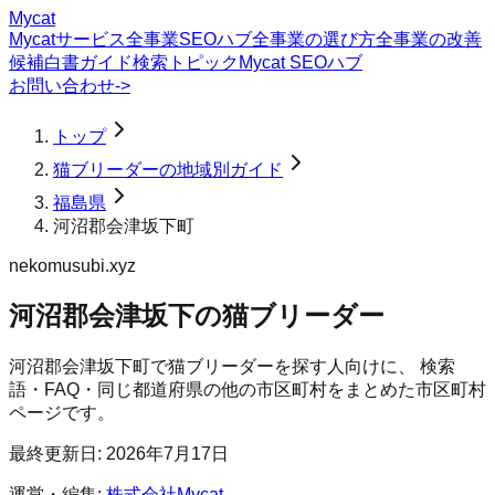
Mycat
Mycatサービス
全事業SEOハブ
全事業の選び方
全事業の改善
候補
白書
ガイド
検索トピック
Mycat SEOハブ
お問い合わせ
->
トップ
猫ブリーダーの地域別ガイド
福島県
河沼郡会津坂下町
nekomusubi.xyz
河沼郡会津坂下の猫ブリーダー
河沼郡会津坂下町
で
猫ブリーダー
を探す人向けに、 検索
語・FAQ・同じ都道府県の他の市区町村をまとめた市区町村
ページです。
最終更新日:
2026年7月17日
運営・編集:
株式会社Mycat