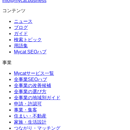
info@mycat.business
コンテンツ
ニュース
ブログ
ガイド
検索トピック
用語集
Mycat SEOハブ
事業
Mycatサービス一覧
全事業SEOハブ
全事業の改善候補
全事業の選び方
全事業の地域別ガイド
申請・許認可
事業・集客
住まい・不動産
家族・生活設計
つながり・マッチング