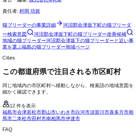
責任者:
村岡 功規
猫ブリーダー
の事業詳細
河沼郡会津坂下町
の
猫ブリーダ
ー
検索意図
河沼郡会津坂下町
の
猫ブリーダー
改善候補
地域の猫ブリーダー
河沼郡会津坂下の猫ブリーダーと近い事
業を選ぶ
福島
の
猫ブリーダー
地域ページ
Cities
この都道府県で注目される市区町村
同じ地域内の市区町村へ移動しながら、検索語の地域意図を
細かく確認できます。
12
件を表示
福島市
会津若松市
郡山市
いわき市
白河市
須賀川市
喜多方市
相
馬市
二本松市
田村市
南相馬市
伊達市
FAQ