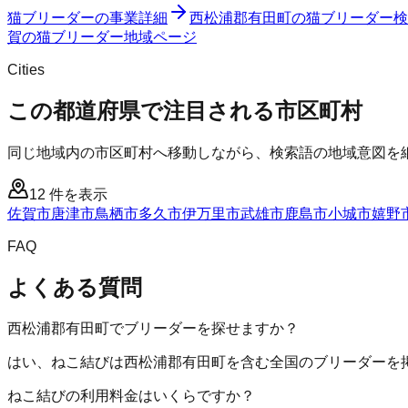
猫ブリーダー
の事業詳細
西松浦郡有田町
の
猫ブリーダー
検
賀
の
猫ブリーダー
地域ページ
Cities
この都道府県で注目される市区町村
同じ地域内の市区町村へ移動しながら、検索語の地域意図を
12
件を表示
佐賀市
唐津市
鳥栖市
多久市
伊万里市
武雄市
鹿島市
小城市
嬉野
FAQ
よくある質問
西松浦郡有田町でブリーダーを探せますか？
はい、ねこ結びは西松浦郡有田町を含む全国のブリーダーを
ねこ結びの利用料金はいくらですか？