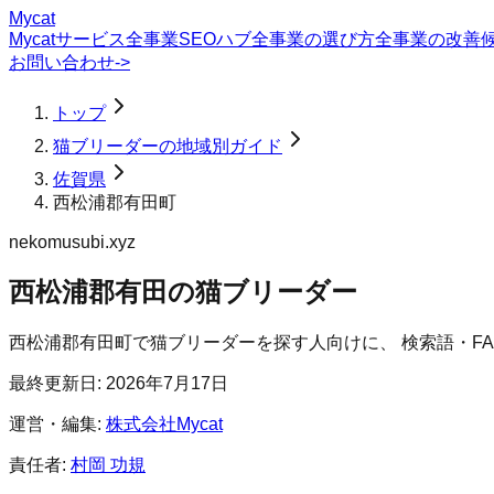
Mycat
Mycatサービス
全事業SEOハブ
全事業の選び方
全事業の改善
お問い合わせ
->
トップ
猫ブリーダーの地域別ガイド
佐賀県
西松浦郡有田町
nekomusubi.xyz
西松浦郡有田の猫ブリーダー
西松浦郡有田町
で
猫ブリーダー
を探す人向けに、 検索語・F
最終更新日:
2026年7月17日
運営・編集:
株式会社Mycat
責任者:
村岡 功規