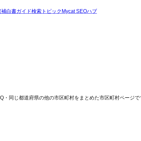
候補
白書
ガイド
検索トピック
Mycat SEOハブ
AQ・同じ都道府県の他の市区町村をまとめた市区町村ページで