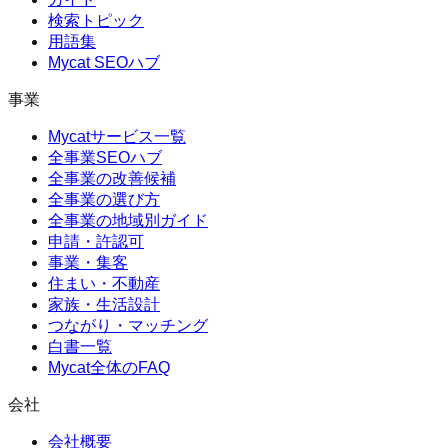
検索トピック
用語集
Mycat SEOハブ
事業
Mycatサービス一覧
全事業SEOハブ
全事業の改善候補
全事業の選び方
全事業の地域別ガイド
申請・許認可
事業・集客
住まい・不動産
家族・生活設計
つながり・マッチング
白書一覧
Mycat全体のFAQ
会社
会社概要