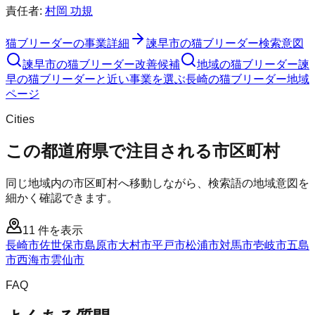
責任者:
村岡 功規
猫ブリーダー
の事業詳細
諫早市
の
猫ブリーダー
検索意図
諫早市
の
猫ブリーダー
改善候補
地域の猫ブリーダー
諫
早の猫ブリーダーと近い事業を選ぶ
長崎
の
猫ブリーダー
地域
ページ
Cities
この都道府県で注目される市区町村
同じ地域内の市区町村へ移動しながら、検索語の地域意図を
細かく確認できます。
11
件を表示
長崎市
佐世保市
島原市
大村市
平戸市
松浦市
対馬市
壱岐市
五島
市
西海市
雲仙市
FAQ